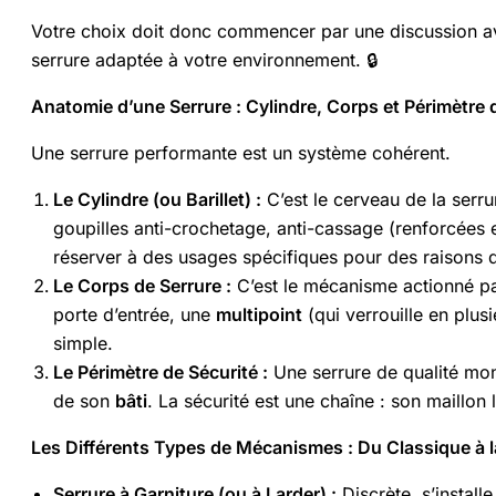
Votre choix doit donc commencer par une discussion ave
serrure adaptée à votre environnement. 🔒
Anatomie d’une Serrure : Cylindre, Corps et Périmètre 
Une serrure performante est un système cohérent.
Le Cylindre (ou Barillet) :
C’est le cerveau de la serru
goupilles anti-crochetage, anti-cassage (renforcées
réserver à des usages spécifiques pour des raisons d
Le Corps de Serrure :
C’est le mécanisme actionné par 
porte d’entrée, une
multipoint
(qui verrouille en plus
simple.
Le Périmètre de Sécurité :
Une serrure de qualité monté
de son
bâti
. La sécurité est une chaîne : son maillon l
Les Différents Types de Mécanismes : Du Classique à 
Serrure à Garniture (ou à Larder) :
Discrète, s’install