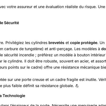
c votre assureur et une évaluation réaliste du risque. Une
de Sécurité
re. Privilégiez les cylindres
brevetés
et
copie protégée
. Un
 en carbure de tungstène) et anti-perçage. Les modèles à
do
e sécurité incendie ; préférez un modèle à bouton intérieur
le cylindre. Il doit être robuste, souvent en acier, et assor
ieurs points sur le cadre) offre une résistance mécanique b
e sur une porte creuse et un cadre fragile est inutile. Vérif
e plus faible définit sa résistance globale. 💪
la Technologie
e dans l’épaisseur de la porte. Nécessite une menuiserie ada