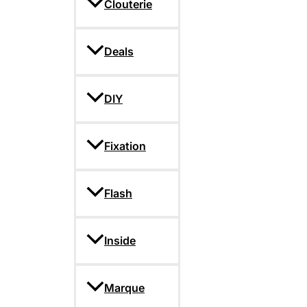
Clouterie
Deals
DIY
Fixation
Flash
Inside
Marque