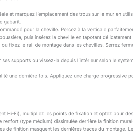
éale et marquez l’emplacement des trous sur le mur en utili
e gabarit.
commandé pour la cheville. Percez à la verticale parfaiteme
poussière, puis insérez la cheville en tapotant délicatement 
ées ou fixez le rail de montage dans les chevilles. Serrez 
ur ses supports ou vissez-la depuis l’intérieur selon le systè
ontalité une dernière fois. Appliquez une charge progressive p
t Hi-Fi), multipliez les points de fixation et optez pour de
 renfort (type médium) dissimulée derrière la finition mural
ues de finition masquent les dernières traces du montage. L