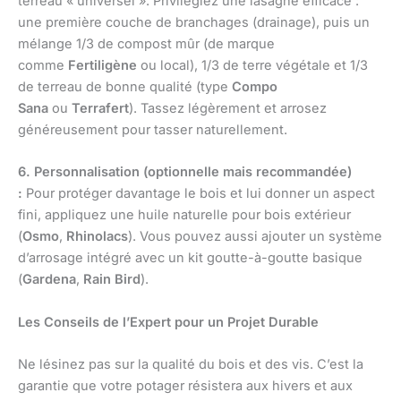
terreau « universel ». Privilégiez une lasagne efficace :
une première couche de branchages (drainage), puis un
mélange 1/3 de compost mûr (de marque
comme
Fertiligène
ou local), 1/3 de terre végétale et 1/3
de terreau de bonne qualité (type
Compo
Sana
ou
Terrafert
). Tassez légèrement et arrosez
généreusement pour tasser naturellement.
6. Personnalisation (optionnelle mais recommandée)
:
Pour protéger davantage le bois et lui donner un aspect
fini, appliquez une huile naturelle pour bois extérieur
(
Osmo
,
Rhinolacs
). Vous pouvez aussi ajouter un système
d’arrosage intégré avec un kit goutte-à-goutte basique
(
Gardena
,
Rain Bird
).
Les Conseils de l’Expert pour un Projet Durable
Ne lésinez pas sur la qualité du bois et des vis. C’est la
garantie que votre potager résistera aux hivers et aux