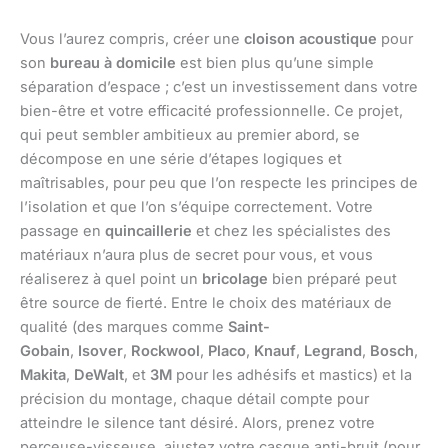
Vous l’aurez compris, créer une
cloison acoustique
pour
son
bureau à domicile
est bien plus qu’une simple
séparation d’espace ; c’est un investissement dans votre
bien-être et votre efficacité professionnelle. Ce projet,
qui peut sembler ambitieux au premier abord, se
décompose en une série d’étapes logiques et
maîtrisables, pour peu que l’on respecte les principes de
l’isolation et que l’on s’équipe correctement. Votre
passage en
quincaillerie
et chez les spécialistes des
matériaux n’aura plus de secret pour vous, et vous
réaliserez à quel point un
bricolage
bien préparé peut
être source de fierté. Entre le choix des matériaux de
qualité (des marques comme
Saint-
Gobain
,
Isover
,
Rockwool
,
Placo
,
Knauf
,
Legrand
,
Bosch
,
Makita
,
DeWalt
, et
3M
pour les adhésifs et mastics) et la
précision du montage, chaque détail compte pour
atteindre le silence tant désiré. Alors, prenez votre
perceuse-visseuse, ajustez votre casque anti-bruit (pour