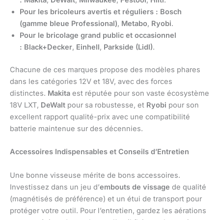
:
Makita
,
DeWalt
,
Milwaukee
,
Festool
,
Hilti
.
Pour les bricoleurs avertis et réguliers :
Bosch
(gamme bleue Professional)
,
Metabo
,
Ryobi
.
Pour le bricolage grand public et occasionnel
:
Black+Decker
,
Einhell
,
Parkside (Lidl)
.
Chacune de ces marques propose des modèles phares
dans les catégories 12V et 18V, avec des forces
distinctes.
Makita
est réputée pour son vaste écosystème
18V LXT,
DeWalt
pour sa robustesse, et
Ryobi
pour son
excellent rapport qualité-prix avec une compatibilité
batterie maintenue sur des décennies.
Accessoires Indispensables et Conseils d’Entretien
Une bonne visseuse mérite de bons accessoires.
Investissez dans un jeu d’
embouts de vissage
de qualité
(magnétisés de préférence) et un étui de transport pour
protéger votre outil. Pour l’entretien, gardez les aérations