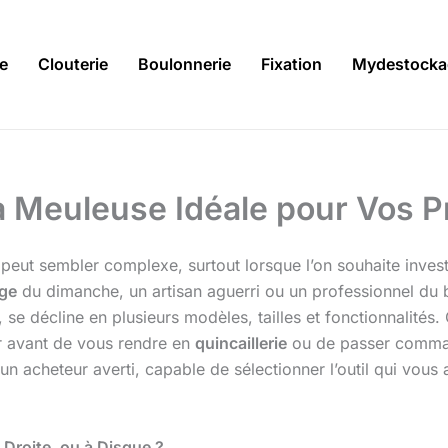
ie
Clouterie
Boulonnerie
Fixation
Mydestocka
la Meuleuse Idéale pour Vos P
s peut sembler complexe, surtout lorsque l’on souhaite inves
age
du dimanche, un artisan aguerri ou un professionnel du 
t, se décline en plusieurs modèles, tailles et fonctionnalité
er avant de vous rendre en
quincaillerie
ou de passer comman
s un acheteur averti, capable de sélectionner l’outil qui vo
Droite, ou à Disque ?