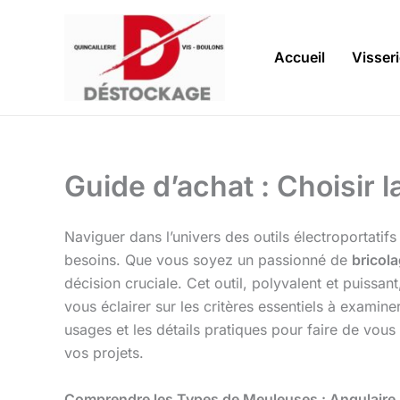
Aller
au
contenu
Accueil
Visser
Guide d’achat : Choisir 
Naviguer dans l’univers des outils électroportatif
besoins. Que vous soyez un passionné de
bricol
décision cruciale. Cet outil, polyvalent et puissan
vous éclairer sur les critères essentiels à examin
usages et les détails pratiques pour faire de vou
vos projets.
Comprendre les Types de Meuleuses : Angulaire, 