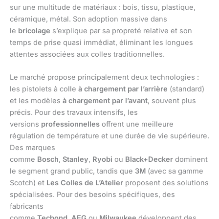
sur une multitude de matériaux : bois, tissu, plastique,
céramique, métal. Son adoption massive dans
le
bricolage
s’explique par sa propreté relative et son
temps de prise quasi immédiat, éliminant les longues
attentes associées aux colles traditionnelles.
Le marché propose principalement deux technologies :
les pistolets à colle
à chargement par l’arrière
(standard)
et les modèles
à chargement par l’avant
, souvent plus
précis. Pour des travaux intensifs, les
versions
professionnelles
offrent une meilleure
régulation de température et une durée de vie supérieure.
Des marques
comme
Bosch
,
Stanley
,
Ryobi
ou
Black+Decker
dominent
le segment grand public, tandis que
3M
(avec sa gamme
Scotch) et
Les Colles de L’Atelier
proposent des solutions
spécialisées. Pour des besoins spécifiques, des
fabricants
comme
Tecbond
,
AEG
ou
Milwaukee
développent des