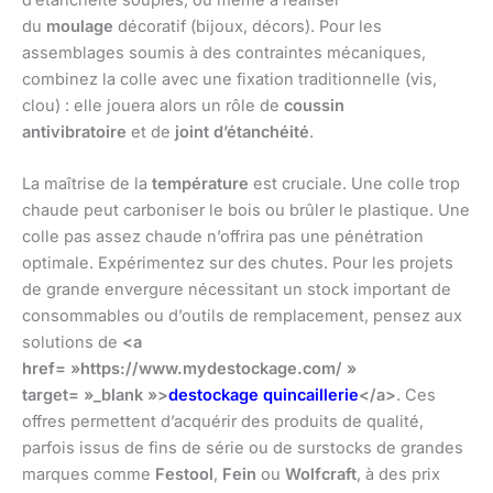
d’étanchéité souples, ou même à réaliser
du
moulage
décoratif (bijoux, décors). Pour les
assemblages soumis à des contraintes mécaniques,
combinez la colle avec une fixation traditionnelle (vis,
clou) : elle jouera alors un rôle de
coussin
antivibratoire
et de
joint d’étanchéité
.
La maîtrise de la
température
est cruciale. Une colle trop
chaude peut carboniser le bois ou brûler le plastique. Une
colle pas assez chaude n’offrira pas une pénétration
optimale. Expérimentez sur des chutes. Pour les projets
de grande envergure nécessitant un stock important de
consommables ou d’outils de remplacement, pensez aux
solutions de
<a
href= »https://www.mydestockage.com/ »
target= »_blank »>
destockage quincaillerie
</a>
. Ces
offres permettent d’acquérir des produits de qualité,
parfois issus de fins de série ou de surstocks de grandes
marques comme
Festool
,
Fein
ou
Wolfcraft
, à des prix