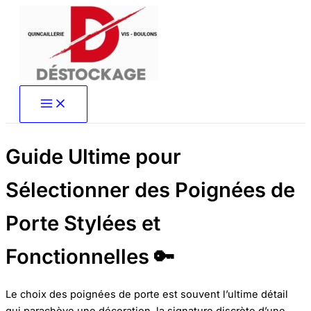
Aller
au
contenu
Guide Ultime pour
Sélectionner des Poignées de
Porte Stylées et
Fonctionnelles 🔑
Le choix des poignées de porte est souvent l’ultime détail
qui parachève une décoration, la signature discrète d’une