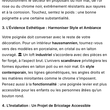
révolutionnent le secteur en proposant du noir mat, de l’or
rose ou du chrome noir, extrêmement résistants aux rayures
et à la corrosion. Touchez, sentez le poids : une bonne
poignette a une certaine substantialité.
3. L’Évidence Esthétique : Harmoniser Style et Ambiance
Votre poignée doit converser avec le reste de votre
décoration. Pour un intérieur
haussmannien
, tournez-vous
vers des modèles en porcelaine, en cristal ou en laiton
ouvragé. 🏛️ Un loft
industriel
s’accordera avec des pièces en
fer forgé, à l’aspect brut. L’univers
scandinave
privilégiera les
formes épurées en laiton poli ou en noir mat. En
style
contemporain
, les lignes géométriques, les angles droits et
les matières miroitantes comme le chrome s’imposent.
Pensez aussi à la
fonctionnalité
: une poignée levier est plus
accessible pour les enfants ou les personnes âtées qu’un
bouton rond.
4. L’Installation : Un Projet de Bricolage Accessible