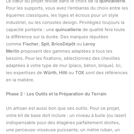
Le cœur du projet réside dans le choix de la
quincaillerie
.
Pour les supports, vous avez l’embarras du choix entre les
équerres classiques, les tiges et écrous pour un style
industriel, ou les consoles design. Privilégiez toujours la
capacité portante : une
quincaillerie
de qualité fera toute
la différence sur la durée. Des marques réputées
comme
Fischer
,
Spit
,
BricoDépôt
ou
Leroy
Merlin
proposent des gammes adaptées à tous les
besoins. Pour les fixations, sélectionnez des chevilles
adaptées à votre type de mur (placo, béton, brique). Ici,
les expertises de
Würth
,
Hilti
ou
TOX
sont des références
en la matière.
Phase 2 : Les Outils et la Préparation du Terrain
Un artisan est aussi bon que ses outils. Pour ce projet,
votre kit de base doit inclure : un niveau à bulle (ou laser)
indispensable pour des étagères parfaitement droites,
une perceuse-visseuse puissante, un mètre ruban, un