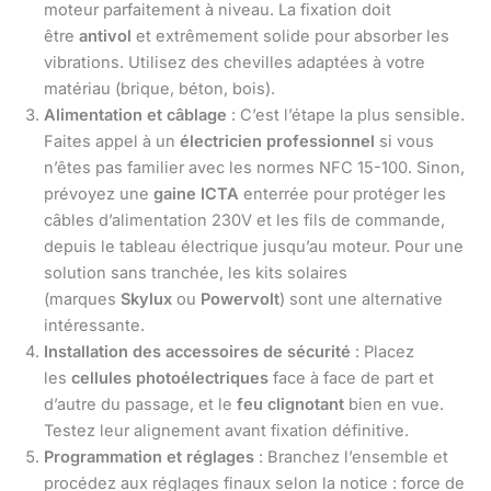
moteur parfaitement à niveau. La fixation doit
être
antivol
et extrêmement solide pour absorber les
vibrations. Utilisez des chevilles adaptées à votre
matériau (brique, béton, bois).
Alimentation et câblage
: C’est l’étape la plus sensible.
Faites appel à un
électricien professionnel
si vous
n’êtes pas familier avec les normes NFC 15-100. Sinon,
prévoyez une
gaine ICTA
enterrée pour protéger les
câbles d’alimentation 230V et les fils de commande,
depuis le tableau électrique jusqu’au moteur. Pour une
solution sans tranchée, les kits solaires
(marques
Skylux
ou
Powervolt
) sont une alternative
intéressante.
Installation des accessoires de sécurité
: Placez
les
cellules photoélectriques
face à face de part et
d’autre du passage, et le
feu clignotant
bien en vue.
Testez leur alignement avant fixation définitive.
Programmation et réglages
: Branchez l’ensemble et
procédez aux réglages finaux selon la notice : force de