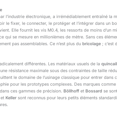
e
ar l’industrie électronique, a irrémédiablement entraîné la mé
ir le fixer, le connecter, le protéger et l’intégrer dans un b
vient. Elle fournit les vis M0.4, les ressorts de moins d’un m
nce qui se mesure en millionièmes de mètre. Sans ces élém
plement pas assemblables. Ce n’est plus du
bricolage
; c’est 
radicalement différentes. Les matériaux usuels de la
quincail
 une résistance maximale sous des contraintes de taille ré
uittent le domaine de l’usinage classique pour entrer dans
ographie pour les prototypes complexes. Des marques comm
is dans ces gammes de précision.
Böllhoff
et
Bossard
se sont
et
Keller
sont reconnus pour leurs petits éléments standardi
ures.