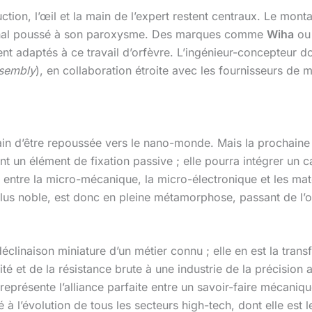
tion, l’œil et la main de l’expert restent centraux. Le mont
tisanal poussé à son paroxysme. Des marques comme
Wiha
o
t adaptés à ce travail d’orfèvre. L’ingénieur-concepteur do
ssembly
), en collaboration étroite avec les fournisseurs de
train d’être repoussée vers le nano-monde. Mais la prochaine 
nt un élément de fixation passive ; elle pourra intégrer un 
entre la micro-mécanique, la micro-électronique et les mat
 plus noble, est donc en pleine métamorphose, passant de l’ob
éclinaison miniature d’un métier connu ; elle en est la trans
ité et de la résistance brute à une industrie de la précision 
e représente l’alliance parfaite entre un savoir-faire mécani
à l’évolution de tous les secteurs high-tech, dont elle est l