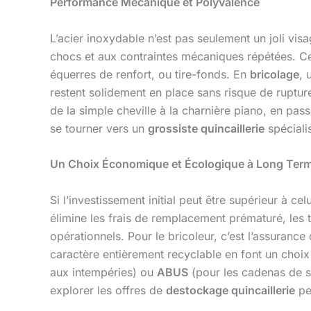
Performance Mécanique et Polyvalence
L’acier inoxydable n’est pas seulement un joli visag
chocs et aux contraintes mécaniques répétées. Cett
équerres de renfort, ou tire-fonds. En
bricolage
, 
restent solidement en place sans risque de rupture
de la simple cheville à la charnière piano, en pa
se tourner vers un
grossiste quincaillerie
spéciali
Un Choix Économique et Écologique à Long Ter
Si l’investissement initial peut être supérieur à cel
élimine les frais de remplacement prématuré, les 
opérationnels. Pour le bricoleur, c’est l’assuranc
caractère entièrement recyclable en font un cho
aux intempéries) ou
ABUS
(pour les cadenas de séc
explorer les offres de
destockage quincaillerie
peu