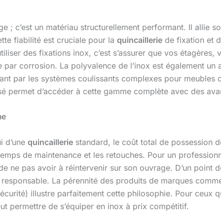
e ; c’est un matériau structurellement performant. Il allie sol
e fiabilité est cruciale pour la
quincaillerie
de fixation et d
utiliser des fixations inox, c’est s’assurer que vos étagères
 par corrosion. La polyvalence de l’inox est également un at
ssant par les systèmes coulissants complexes pour meubles o
sé permet d’accéder à cette gamme complète avec des avanta
me
ui d’une
quincaillerie
standard, le coût total de possession de
temps de maintenance et les retouches. Pour un professionne
e de ne pas avoir à réintervenir sur son ouvrage. D’un point 
ix responsable. La pérennité des produits de marques com
urité) illustre parfaitement cette philosophie. Pour ceux qui
t permettre de s’équiper en inox à prix compétitif.