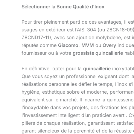
Sélectionner la Bonne Qualité d’Inox
Pour tirer pleinement parti de ces avantages, il 
usages en extérieur est l’AISI 304 (ou Z8CN18-09)
Z8CND17-11), avec son ajout de molybdène, est ind
réputés comme
Giacomo
,
MVM
ou
Overy
indiquen
fournisseur ou à votre
grossiste quincaillerie
habit
En définitive, opter pour la
quincaillerie
inoxydable
Que vous soyez un professionnel exigeant dont la r
réalisations personnelles défier le temps, l’inox 
hygiène, esthétique sobre et moderne, performanc
équivalent sur le marché. Il incarne la quintessen
l’inoxydable dans vos projets, des fixations les
l’investissement intelligent d’un praticien averti. 
piliers de chaque réalisation, garantissant satisfac
garant silencieux de la pérennité et de la réussit