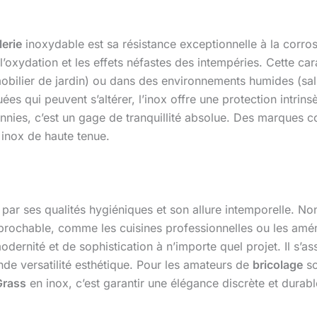
lerie
inoxydable est sa résistance exceptionnelle à la corro
 l’oxydation et les effets néfastes des intempéries. Cette car
mobilier de jardin) ou dans des environnements humides (sall
es qui peuvent s’altérer, l’inox offre une protection intrins
ennies, c’est un gage de tranquillité absolue. Des marque
 inox de haute tenue.
 par ses qualités hygiéniques et son allure intemporelle. Non
prochable, comme les cuisines professionnelles ou les aména
dernité et de sophistication à n’importe quel projet. Il s’
nde versatilité esthétique. Pour les amateurs de
bricolage
so
Grass
en inox, c’est garantir une élégance discrète et durabl