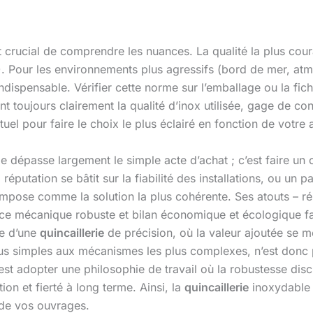
est crucial de comprendre les nuances. La qualité la plus c
. Pour les environnements plus agressifs (bord de mer, atmos
ispensable. Vérifier cette norme sur l’emballage ou la fich
t toujours clairement la qualité d’inox utilisée, gage de c
uel pour faire le choix le plus éclairé en fonction de votre 
 dépasse largement le simple acte d’achat ; c’est faire un ch
éputation se bâtit sur la fiabilité des installations, ou un 
s’impose comme la solution la plus cohérente. Ses atouts – ré
e mécanique robuste et bilan économique et écologique fav
ce d’une
quincaillerie
de précision, où la valeur ajoutée se m
 plus simples aux mécanismes les plus complexes, n’est donc
C’est adopter une philosophie de travail où la robustesse disc
tion et fierté à long terme. Ainsi, la
quincaillerie
inoxydable 
e de vos ouvrages.