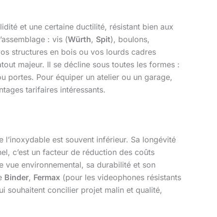
idité et une certaine ductilité, résistant bien aux
’assemblage : vis (
Würth
,
Spit
), boulons,
, vos structures en bois ou vos lourds cadres
out majeur. Il se décline sous toutes les formes :
u portes. Pour équiper un atelier ou un garage,
ges tarifaires intéressants.
 l’inoxydable est souvent inférieur. Sa longévité
l, c’est un facteur de réduction des coûts
de vue environnemental, sa durabilité et son
me
Binder
,
Fermax
(pour les videophones résistants
 souhaitent concilier projet malin et qualité,