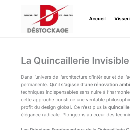
Aller
au
contenu
Accueil
Visser
La Quincaillerie Invisible
Dans l’univers de l’architecture d’intérieur et de 
permanente.
Qu’il s’agisse d’une rénovation ambi
techniques indispensables sans nuire à l’harmoni
cette approche constitue une véritable philosop
profit du design global. Ce n’est plus la
quincaille
élégance radicale. Plongeons au cœur des technique
Les Principes Fondamentaux de la Quincaillerie 