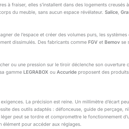
s à fraiser, elles s’installent dans des logements creusés à 
e corps du meuble, sans aucun espace révélateur.
Salice
,
Gra
agner de l’espace et créer des volumes purs, les systèmes 
usement dissimulés. Des fabricants comme
FGV
et
Bemov
se s
cher ou une pression sur le tiroir déclenche son ouverture 
 sa gamme
LEGRABOX
ou
Accuride
proposent des produits
 exigences. La précision est reine. Un millimètre d’écart pe
site des outils adaptés : défonceuse, guide de perçage, niv
léger peut se tordre et compromettre le fonctionnement d’une 
un élément pour accéder aux réglages.