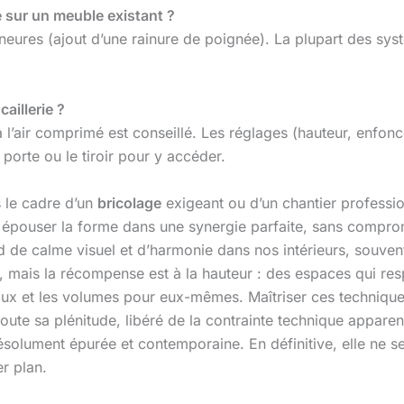
le sur un meuble existant ?
 mineures (ajout d’une rainure de poignée). La plupart des 
aillerie ?
à l’air comprimé est conseillé. Les réglages (hauteur, enfon
 porte ou le tiroir pour y accéder.
s le cadre d’un
bricolage
exigeant ou d’un chantier professio
t épouser la forme dans une synergie parfaite, sans compromi
de calme visuel et d’harmonie dans nos intérieurs, souvent
, mais la récompense est à la hauteur : des espaces qui res
aux et les volumes pour eux-mêmes. Maîtriser ces techniques,
 toute sa plénitude, libéré de la contrainte technique appare
résolument épurée et contemporaine. En définitive, elle ne s
r plan.