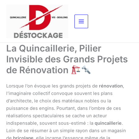
Aller
au
contenu
La Quincaillerie, Pilier
Invisible des Grands Projets
de Rénovation
Lorsque l’on évoque les grands projets de
rénovation
,
l’imaginaire collectif convoque souvent les plans
d’architecte, le choix des matériaux nobles ou la
puissance des engins. Pourtant, dans l’ombre de ces
réalisations spectaculaires se cache un acteur
indispensable, souvent sous-estimé : la
quincaillerie
.
Loin de se résumer à un simple rayon dans un magasin
de
bricolage
, elle incarne l’essence même de la