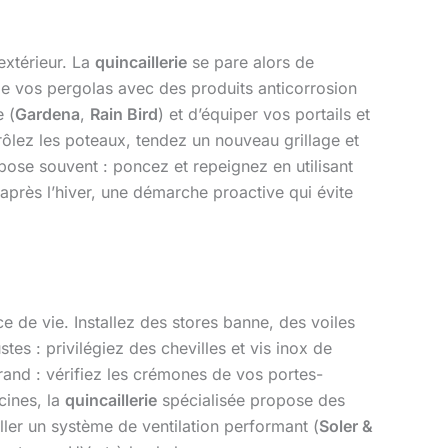
extérieur. La
quincaillerie
se pare alors de
s de vos pergolas avec des produits anticorrosion
 (
Gardena
,
Rain Bird
) et d’équiper vos portails et
rôlez les poteaux, tendez un nouveau grillage et
mpose souvent : poncez et repeignez en utilisant
après l’hiver, une démarche proactive qui évite
e de vie. Installez des stores banne, des voiles
s : privilégiez des chevilles et vis inox de
rand : vérifiez les crémones de vos portes-
scines, la
quincaillerie
spécialisée propose des
ller un système de ventilation performant (
Soler &