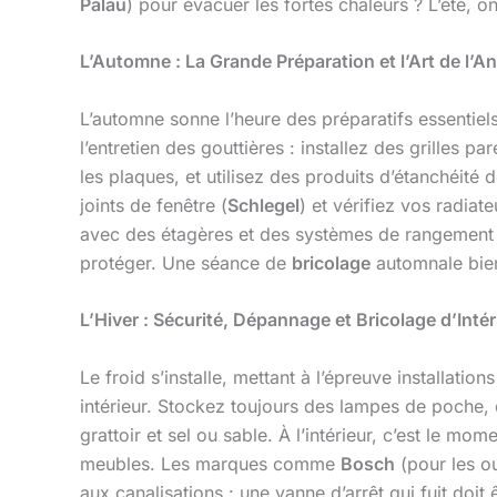
Palau
) pour évacuer les fortes chaleurs ? L’été, o
L’Automne : La Grande Préparation et l’Art de l’A
L’automne sonne l’heure des préparatifs essentiel
l’entretien des gouttières : installez des grilles pa
les plaques, et utilisez des produits d’étanchéité
joints de fenêtre (
Schlegel
) et vérifiez vos radia
avec des étagères et des systèmes de rangement
protéger. Une séance de
bricolage
automnale bien
L’Hiver : Sécurité, Dépannage et Bricolage d’Inté
Le froid s’installe, mettant à l’épreuve installatio
intérieur. Stockez toujours des lampes de poche,
grattoir et sel ou sable. À l’intérieur, c’est le 
meubles. Les marques comme
Bosch
(pour les ou
aux canalisations : une vanne d’arrêt qui fuit doit