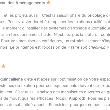
nouveau des Aménagements
… et les projets aussi ! C’est la saison phare du
bricolage
d’
sses. Pensez à vérifier et à remplacer les fixations rouillée
si le moment d’installer des systèmes d’arrosage automatique
ur un fonctionnement fluide. N’oubliez pas la clôture : cont
té. Pour vos menuiseries extérieures, un rafraîchissement s’i
knos
. Le printemps est l’occasion de
« faire son check-up »
e
a
quincaillerie
d’été est axée sur l’optimisation de votre espac
tèmes de fixation pour ces équipements doivent être robuste
de vent. C’est aussi la saison des menuiseries ouvertes en g
s de moustiquaires efficaces (
Nicoll
,
Aluprod
). Pour les pi
nts de sol antidérapants. En cuisine, pourquoi ne pas insta