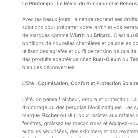
Le Printemps : Le Réveil du Bricoleur et le Re
Avec les beaux jours, la nature reprend ses droits
solutions pour préparter votre jardin et vos terra
de marques comme
Würth
ou
Bricard
. C’est aus
portillons de nouvelles charnières et paumelles po
utilisez des agrafes et du fil de tension de quali
des produits adaptés de chez
Rust-Oleum
ou
Te
bien des déconvenues.
L’Été : Optimisation, Confort et Protection Solair
L’été, on pense fraîcheur, ombre et protection. L
d’ombrage ou des pergolas bioclimatiques. Les sys
marque
Fischer
ou
Hilti
pour résister aux rafales 
fenêtres, graissez les mécanismes et équipez-vou
échelles sécurisées, des skimmers et des revêteme