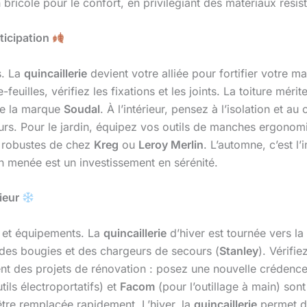
n bricole pour le confort, en privilégiant des matériaux résis
nticipation
s. La
quincaillerie
devient votre alliée pour fortifier votre ma
re-feuilles, vérifiez les fixations et les joints. La toiture mér
 de la marque
Soudal
. À l’intérieur, pensez à l’isolation et a
teurs. Pour le jardin, équipez vos outils de manches ergonom
 robustes de chez
Kreg
ou
Leroy Merlin
. L’automne, c’est l’
 menée est un investissement en sérénité.
rieur
ns et équipements. La
quincaillerie
d’hiver est tournée vers l
 des bougies et des chargeurs de secours (
Stanley
). Vérifi
moment des projets de rénovation : posez une nouvelle créden
tils électroportatifs) et
Facom
(pour l’outillage à main) son
 être remplacée rapidement. L’hiver, la
quincaillerie
permet de