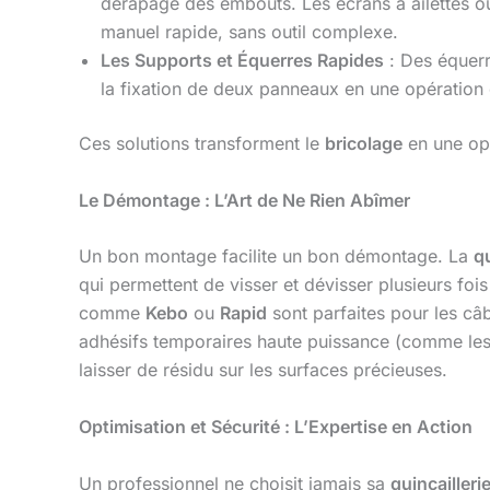
dérapage des embouts. Les écrans à ailettes o
manuel rapide, sans outil complexe.
Les Supports et Équerres Rapides
: Des équer
la fixation de deux panneaux en une opération
Ces solutions transforment le
bricolage
en une opé
Le Démontage : L’Art de Ne Rien Abîmer
Un bon montage facilite un bon démontage. La
qu
qui permettent de visser et dévisser plusieurs fo
comme
Kebo
ou
Rapid
sont parfaites pour les câb
adhésifs temporaires haute puissance (comme le
laisser de résidu sur les surfaces précieuses.
Optimisation et Sécurité : L’Expertise en Action
Un professionnel ne choisit jamais sa
quincailleri