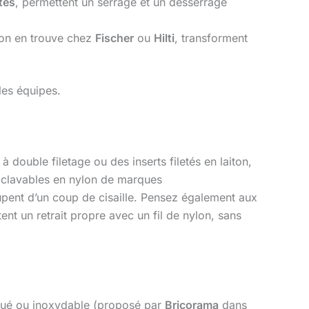
tés
, permettent un serrage et un desserrage
on en trouve chez
Fischer
ou
Hilti
, transforment
les équipes.
à double filetage ou des inserts filetés en laiton,
toclavables en nylon de marques
oupent d’un coup de cisaille. Pensez également aux
tent un retrait propre avec un fil de nylon, sans
ingué ou inoxydable (proposé par
Bricorama
dans