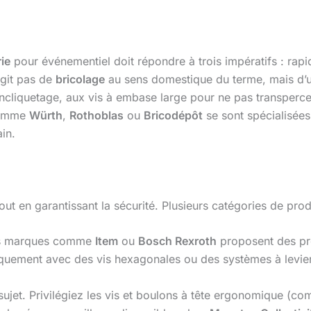
rie
pour événementiel doit répondre à trois impératifs : rapi
agit pas de
bricolage
au sens domestique du terme, mais d’u
ncliquetage, aux vis à embase large pour ne pas transperc
comme
Würth
,
Rothoblas
ou
Bricodépôt
se sont spécialisée
in.
 tout en garantissant la sécurité. Plusieurs catégories de pro
s marques comme
Item
ou
Bosch Rexroth
proposent des pro
quement avec des vis hexagonales ou des systèmes à levier.
sujet. Privilégiez les vis et boulons à tête ergonomique (