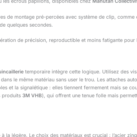
u les écrous papillons, disponibles chez
Manutan Collectivi
res de montage pré-percées avec système de clip, comme 
 de quelques secondes.
ration de précision, reproductible et moins fatigante pour 
incaillerie
temporaire intègre cette logique. Utilisez des vis 
is dans le même matériau sans user le trou. Les attaches au
les et la signalétique : elles tiennent fermement mais se c
s produits
3M VHB
), qui offrent une tenue folle mais permet
e
à la légère. Le choix des matériaux est crucial : l’acier z