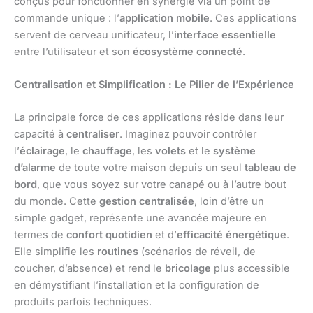
conçus pour fonctionner en synergie via un point de
commande unique : l’
application mobile
. Ces applications
servent de cerveau unificateur, l’
interface essentielle
entre l’utilisateur et son
écosystème connecté
.
Centralisation et Simplification : Le Pilier de l’Expérience
La principale force de ces applications réside dans leur
capacité à
centraliser
. Imaginez pouvoir contrôler
l’
éclairage
, le
chauffage
, les
volets
et le
système
d’alarme
de toute votre maison depuis un seul
tableau de
bord
, que vous soyez sur votre canapé ou à l’autre bout
du monde. Cette
gestion centralisée
, loin d’être un
simple gadget, représente une avancée majeure en
termes de
confort quotidien
et d’
efficacité énergétique
.
Elle simplifie les
routines
(scénarios de réveil, de
coucher, d’absence) et rend le
bricolage
plus accessible
en démystifiant l’installation et la configuration de
produits parfois techniques.