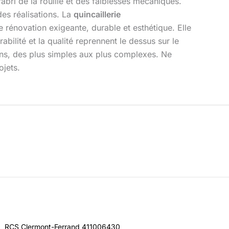
l’abri de la rouille et des faiblesses mécaniques.
des réalisations. La
quincaillerie
 rénovation exigeante, durable et esthétique. Elle
bilité et la qualité reprennent le dessus sur le
ations, des plus simples aux plus complexes. Ne
ojets.
RCS Clermont-Ferrand 411006430