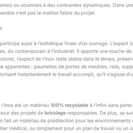
nismes) ou soumises à des contraintes dynamiques. Dans u
semble n’est pas le maillon faible du projet.
r
participe aussi à l’esthétique finale d’un ouvrage. L’aspect br
les, du contemporain à l’industriel. Il apporte une touche d
colorer, l’aspect de l’inox reste stable dans le temps, préser
es
apparentes : paumelles de portes de meubles, rails, supp
alorisant instantanément le travail accompli, qu’il s’agisse d
l’inox est un matériau
100% recyclable
à l’infini sans pert
 pour des projets de
bricolage
responsables. De plus, sa su
i en fait un matériau de prédilection pour les environnement
ier médical, ou simplement pour un plan de travail ou un ra