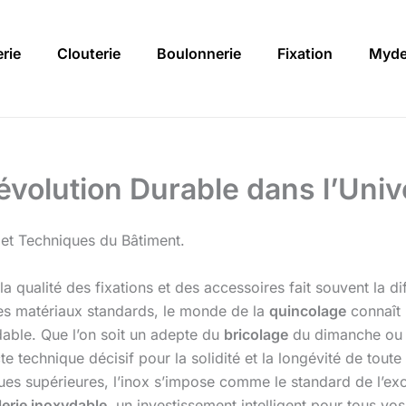
rie
Clouterie
Boulonnerie
Fixation
Myde
évolution Durable dans l’Unive
 et Techniques du Bâtiment.
la qualité des fixations et des accessoires fait souvent la di
les matériaux standards, le monde de la
quincolage
connaît 
dable. Que l’on soit un adepte du
bricolage
du dimanche ou u
te technique décisif pour la solidité et la longévité de toute 
s supérieures, l’inox s’impose comme le standard de l’exce
lerie inoxydable
, un investissement intelligent pour tous vos