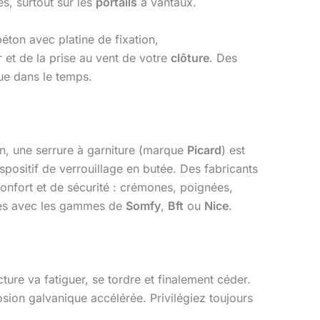
es, surtout sur les
portails
à vantaux.
éton avec platine de fixation,
r et de la prise au vent de votre
clôture
. Des
ue dans le temps.
n, une serrure à garniture (marque
Picard
) est
spositif de verrouillage en butée. Des fabricants
onfort et de sécurité : crémones, poignées,
bles avec les gammes de
Somfy
,
Bft
ou
Nice
.
ture va fatiguer, se tordre et finalement céder.
sion galvanique accélérée. Privilégiez toujours