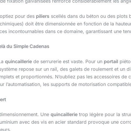
res de fixation galvanisées renforce considérablement les angl
s optiez pour des
piliers
scellés dans du béton ou des plots b
s chimiques) doit être dimensionnée en fonction de la hauteu
ces incontournables dans ce domaine, garantissant une ten
Delà du Simple Cadenas
 La
quincaillerie
de serrurerie est vaste. Pour un
portail
piéto
système repose sur un rail, des galets de roulement et un di
plets et proportionnés. N’oubliez pas les accessoires de c
our l’automatisation, les supports de motorisation compati
ert
-dimensionnement. Une
quincaillerie
trop légère pour la struc
aluminium avec des vis en acier standard provoque une corro
eurs.