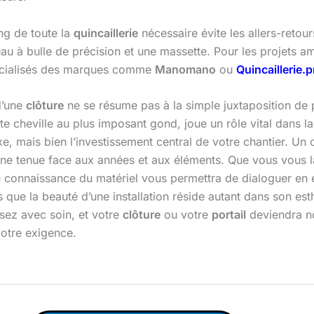
ing de toute la
quincaillerie
nécessaire évite les allers-retou
u à bulle de précision et une massette. Pour les projets ambi
écialisés des marques comme
Manomano
ou
Quincaillerie.p
’une
clôture
ne se résume pas à la simple juxtaposition de p
cheville au plus imposant gond, joue un rôle vital dans la st
, mais bien l’investissement central de votre chantier. Un 
une tenue face aux années et aux éléments. Que vous vous 
 connaissance du matériel vous permettra de dialoguer en ex
s que la beauté d’une installation réside autant dans son est
ssez avec soin, et votre
clôture
ou votre
portail
deviendra no
votre exigence.