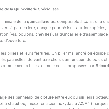
 de la Quincaillerie Spécialisée
 minimale de la
quincaillerie
est comparable à construire un
ivers à part entière, conçue pour résister aux intempéries,
ixation (vis, boulons, chevilles), la quincaillerie d’assemblag
es d’ouverture.
 les
piliers
et leurs
ferrures
. Un
pilier
mal ancré ou équipé 
s paumelles, doivent être choisis en fonction du poids et d
es à roulement à billes, comme celles proposées par
Bricard
blage des panneaux de
clôture
entre eux ou sur leurs potea
nisé à chaud ou, mieux, en acier inoxydable A2/A4 (marque