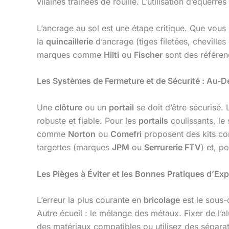
vilaines traînées de rouille. L’utilisation d’équer
L’ancrage au sol est une étape critique. Que vou
la
quincaillerie
d’ancrage (tiges filetées, cheville
marques comme
Hilti
ou
Fischer
sont des référen
Les Systèmes de Fermeture et de Sécurité : Au-
Une
clôture
ou un
portail
se doit d’être sécurisé.
robuste et fiable. Pour les
portails
coulissants, le 
comme
Norton
ou
Comefri
proposent des kits com
targettes (marques
JPM
ou
Serrurerie FTV
) et, p
Les Pièges à Éviter et les Bonnes Pratiques d’Exp
L’erreur la plus courante en
bricolage
est le sous
Autre écueil : le mélange des métaux. Fixer de l’
des matériaux compatibles ou utilisez des séparat