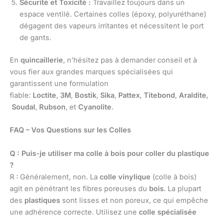
Sécurité et Toxicité :
Travaillez toujours dans un
espace ventilé. Certaines colles (époxy, polyuréthane)
dégagent des vapeurs irritantes et nécessitent le port
de gants.
En
quincaillerie
, n’hésitez pas à demander conseil et à
vous fier aux grandes marques spécialisées qui
garantissent une formulation
fiable:
Loctite
,
3M
,
Bostik
,
Sika
,
Pattex
,
Titebond
,
Araldite
,
Soudal
,
Rubson
, et
Cyanolite
.
FAQ – Vos Questions sur les Colles
Q : Puis-je utiliser ma colle à bois pour coller du plastique
?
R : Généralement, non. La
colle vinylique
(colle à bois)
agit en pénétrant les fibres poreuses du
bois
. La plupart
des
plastiques
sont lisses et non poreux, ce qui empêche
une adhérence correcte. Utilisez une
colle spécialisée