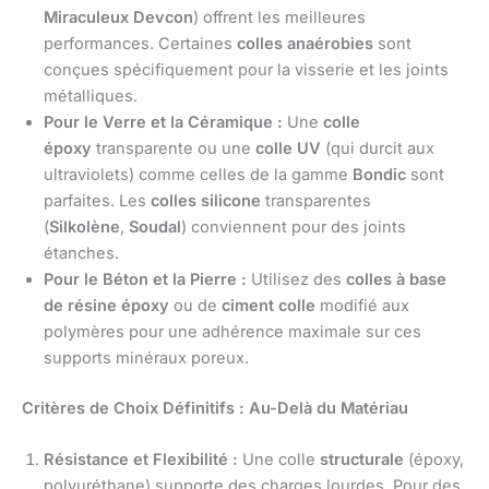
Miraculeux Devcon
) offrent les meilleures
performances. Certaines
colles anaérobies
sont
conçues spécifiquement pour la visserie et les joints
métalliques.
Pour le Verre et la Céramique :
Une
colle
époxy
transparente ou une
colle UV
(qui durcit aux
ultraviolets) comme celles de la gamme
Bondic
sont
parfaites. Les
colles silicone
transparentes
(
Silkolène
,
Soudal
) conviennent pour des joints
étanches.
Pour le Béton et la Pierre :
Utilisez des
colles à base
de résine époxy
ou de
ciment colle
modifié aux
polymères pour une adhérence maximale sur ces
supports minéraux poreux.
Critères de Choix Définitifs : Au-Delà du Matériau
Résistance et Flexibilité :
Une colle
structurale
(époxy,
polyuréthane) supporte des charges lourdes. Pour des