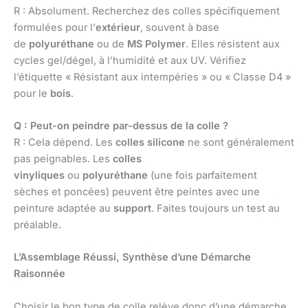
R : Absolument. Recherchez des colles spécifiquement
formulées pour l’
extérieur
, souvent à base
de
polyuréthane
ou de
MS Polymer
. Elles résistent aux
cycles gel/dégel, à l’humidité et aux UV. Vérifiez
l’étiquette « Résistant aux intempéries » ou « Classe D4 »
pour le
bois
.
Q : Peut-on peindre par-dessus de la colle ?
R : Cela dépend. Les
colles silicone
ne sont généralement
pas peignables. Les
colles
vinyliques
ou
polyuréthane
(une fois parfaitement
sèches et poncées) peuvent être peintes avec une
peinture adaptée au
support
. Faites toujours un test au
préalable.
L’Assemblage Réussi, Synthèse d’une Démarche
Raisonnée
Choisir le bon type de colle relève donc d’une démarche