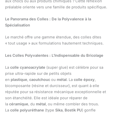
aux chocs ou aux produits chimiques ? Cette réflexion
préalable oriente vers une famille de produits spécifique.
Le Panorama des Colles : De la Polyvalence à la
Spécialisation
Le marché offre une gamme étendue, des colles dites
« tout usage » aux formulations hautement techniques.
Les Colles Polyvalentes : L’Indispensable du Bricolage
La
colle cyanoacrylate
(super glue) est célèbre pour sa
prise ultra-rapide sur de petits objets
en
plastique
,
caoutchouc
ou
métal
. La
colle époxy
,
bicomposante (résine et durcisseur), est quant à elle
réputée pour sa résistance mécanique exceptionnelle et
son étanchéité. Elle est idéale pour réparer de
la
céramique
, du
métal
, ou même combler des trous.
La
colle polyuréthane
(type
Sika
,
Bostik PU
) gonfle