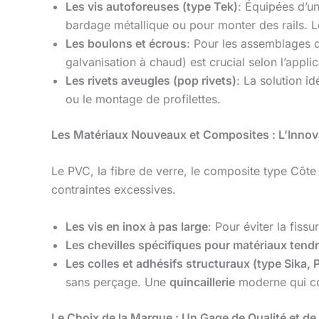
Les vis autoforeuses (type Tek)
: Équipées d’un
bardage métallique ou pour monter des rails.
Les boulons et écrous
: Pour les assemblages d
galvanisation à chaud) est crucial selon l’applic
Les rivets aveugles (pop rivets)
: La solution i
ou le montage de profilettes.
Les Matériaux Nouveaux et Composites : L’Inno
Le PVC, la fibre de verre, le composite type Côte
contraintes excessives.
Les vis en inox à pas large
: Pour éviter la fissu
Les chevilles spécifiques pour matériaux tend
Les colles et adhésifs structuraux (type Sika, 
sans perçage. Une
quincaillerie
moderne qui com
Le Choix de la Marque : Un Gage de Qualité et de