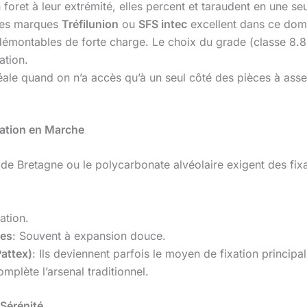
 foret à leur extrémité, elles percent et taraudent en une s
 Les marques
Tréfilunion
ou
SFS intec
excellent dans ce dom
émontables de forte charge. Le choix du grade (classe 8.8, 1
ation.
déale quand on n’a accès qu’à un seul côté des pièces à assem
vation en Marche
 de Bretagne ou le polycarbonate alvéolaire exigent des fixa
ration.
res
: Souvent à expansion douce.
Pattex)
: Ils deviennent parfois le moyen de fixation principal
plète l’arsenal traditionnel.
 Sérénité