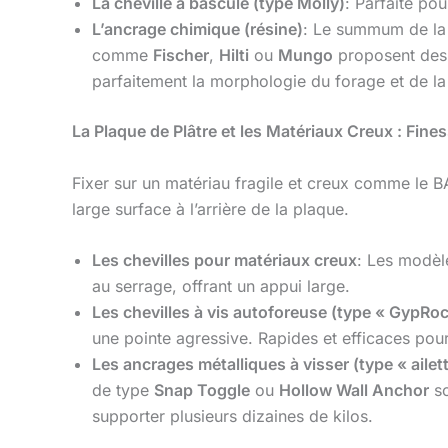
La cheville à bascule (type Molly)
: Parfaite po
L’ancrage chimique (résine)
: Le summum de la 
comme
Fischer
,
Hilti
ou
Mungo
proposent des 
parfaitement la morphologie du forage et de la ti
La Plaque de Plâtre et les Matériaux Creux : Fines
Fixer sur un matériau fragile et creux comme le BA13
large surface à l’arrière de la plaque.
Les chevilles pour matériaux creux
: Les modè
au serrage, offrant un appui large.
Les chevilles à vis autoforeuse (type « GypRoc
une pointe agressive. Rapides et efficaces pour 
Les ancrages métalliques à visser (type « ailet
de type
Snap Toggle
ou
Hollow Wall Anchor
so
supporter plusieurs dizaines de kilos.