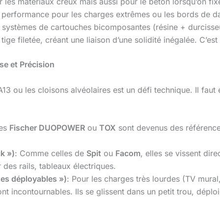
ur les matériaux creux mais aussi pour le béton lorsqu’on fix
performance pour les charges extrêmes ou les bords de d
systèmes de cartouches bicomposantes (résine + durcisseur)
ge filetée, créant une liaison d’une solidité inégalée. C’est
se et Précision
 ou les cloisons alvéolaires est un défi technique. Il faut év
les
Fischer DUOPOWER
ou
TOX
sont devenus des références.
k »)
: Comme celles de
Spit
ou
Facom
, elles se vissent di
des rails, tableaux électriques.
tes déployables »)
: Pour les charges très lourdes (TV mura
nt incontournables. Ils se glissent dans un petit trou, dépl