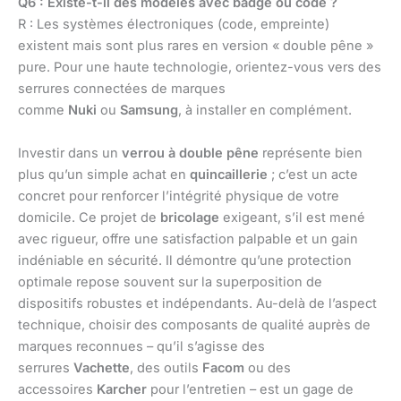
Q6 : Existe-t-il des modèles avec badge ou code ?
R : Les systèmes électroniques (code, empreinte)
existent mais sont plus rares en version « double pêne »
pure. Pour une haute technologie, orientez-vous vers des
serrures connectées de marques
comme
Nuki
ou
Samsung
, à installer en complément.
Investir dans un
verrou à double pêne
représente bien
plus qu’un simple achat en
quincaillerie
; c’est un acte
concret pour renforcer l’intégrité physique de votre
domicile. Ce projet de
bricolage
exigeant, s’il est mené
avec rigueur, offre une satisfaction palpable et un gain
indéniable en sécurité. Il démontre qu’une protection
optimale repose souvent sur la superposition de
dispositifs robustes et indépendants. Au-delà de l’aspect
technique, choisir des composants de qualité auprès de
marques reconnues – qu’il s’agisse des
serrures
Vachette
, des outils
Facom
ou des
accessoires
Karcher
pour l’entretien – est un gage de