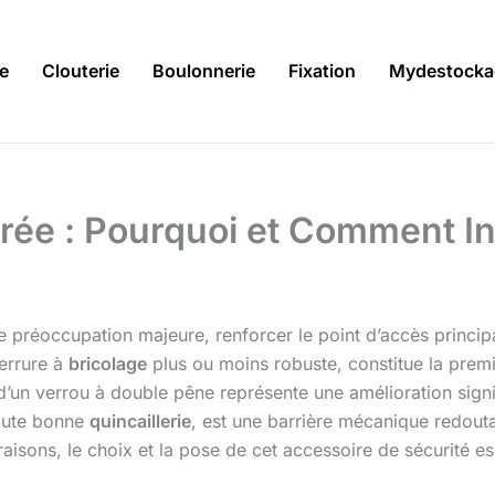
ie
Clouterie
Boulonnerie
Fixation
Mydestocka
rée : Pourquoi et Comment In
 préoccupation majeure, renforcer le point d’accès princip
serrure à
bricolage
plus ou moins robuste, constitue la premi
n d’un verrou à double pêne représente une amélioration signif
toute bonne
quincaillerie
, est une barrière mécanique redouta
 raisons, le choix et la pose de cet accessoire de sécurité es