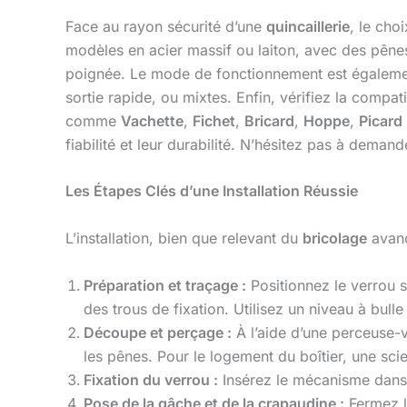
Face au rayon sécurité d’une
quincaillerie
, le cho
modèles en acier massif ou laiton, avec des pênes 
poignée. Le mode de fonctionnement est également
sortie rapide, ou mixtes. Enfin, vérifiez la compat
comme
Vachette
,
Fichet
,
Bricard
,
Hoppe
,
Picard
fiabilité et leur durabilité. N’hésitez pas à deman
Les Étapes Clés d’une Installation Réussie
L’installation, bien que relevant du
bricolage
avanc
Préparation et traçage :
Positionnez le verrou s
des trous de fixation. Utilisez un niveau à bull
Découpe et perçage :
À l’aide d’une perceuse-v
les pênes. Pour le logement du boîtier, une sc
Fixation du verrou :
Insérez le mécanisme dans s
Pose de la gâche et de la crapaudine :
Fermez la