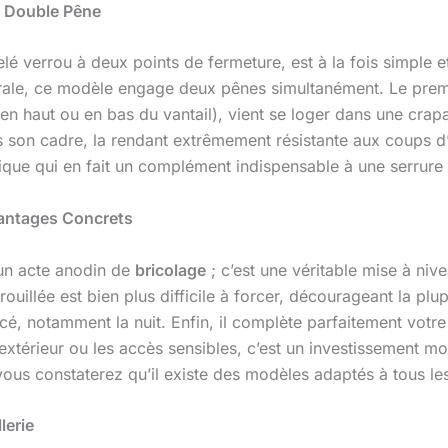
à Double Pêne
lé verrou à deux points de fermeture, est à la fois simple 
rale, ce modèle engage deux pênes simultanément. Le premi
en haut ou en bas du vantail), vient se loger dans une crapa
ns son cadre, la rendant extrêmement résistante aux coups d’
que qui en fait un complément indispensable à une serrure 
vantages Concrets
 un acte anodin de
bricolage
; c’est une véritable mise à nive
uillée est bien plus difficile à forcer, décourageant la plupa
rcé, notamment la nuit. Enfin, il complète parfaitement votr
’extérieur ou les accès sensibles, c’est un investissement 
vous constaterez qu’il existe des modèles adaptés à tous le
lerie