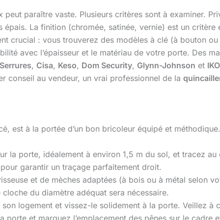
ix peut paraître vaste. Plusieurs critères sont à examiner. Pr
épais. La finition (chromée, satinée, vernie) est un critère
 crucial : vous trouverez des modèles à clé (à bouton ou à
ibilité avec l’épaisseur et le matériau de votre porte. Des m
 Serrures
,
Cisa
,
Keso
,
Dom Security
,
Glynn-Johnson
et
IK
der conseil au vendeur, un vrai professionnel de la
quincaille
é, est à la portée d’un bon bricoleur équipé et méthodique.
ur la porte, idéalement à environ 1,5 m du sol, et tracez au 
e pour garantir un traçage parfaitement droit.
isseuse et de mèches adaptées (à bois ou à métal selon votr
ie cloche du diamètre adéquat sera nécessaire.
on logement et vissez-le solidement à la porte. Veillez à c
 porte et marquez l’emplacement des pênes sur le cadre et l