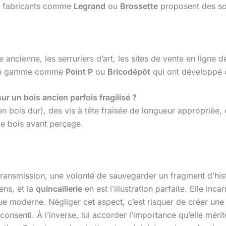
Des fabricants comme
Legrand
ou
Brossette
proposent des solu
 ancienne, les serruriers d’art, les sites de vente en ligne 
de gamme comme
Point P
ou
Bricodépôt
qui ont développé 
ur un bois ancien parfois fragilisé ?
 en bois dur), des vis à tête fraisée de longueur appropriée, 
le bois avant perçage.
 transmission, une volonté de sauvegarder un fragment d’hist
ens, et la
quincaillerie
en est l’illustration parfaite. Elle inc
ue moderne. Négliger cet aspect, c’est risquer de créer un
consenti. À l’inverse, lui accorder l’importance qu’elle méri