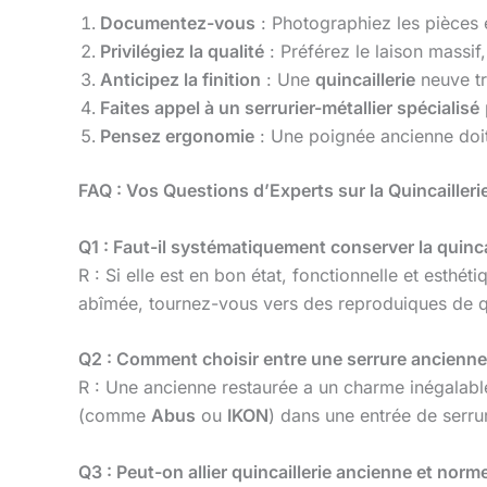
Documentez-vous
: Photographiez les pièces 
Privilégiez la qualité
: Préférez le laison massif,
Anticipez la finition
: Une
quincaillerie
neuve tr
Faites appel à un serrurier-métallier spécialisé
Pensez ergonomie
: Une poignée ancienne doit 
FAQ : Vos Questions d’Experts sur la Quincailleri
Q1 : Faut-il systématiquement conserver la quincai
R : Si elle est en bon état, fonctionnelle et esthé
abîmée, tournez-vous vers des reproduiques de qu
Q2 : Comment choisir entre une serrure ancienne
R : Une ancienne restaurée a un charme inégalable
(comme
Abus
ou
IKON
) dans une entrée de serru
Q3 : Peut-on allier quincaillerie ancienne et norm