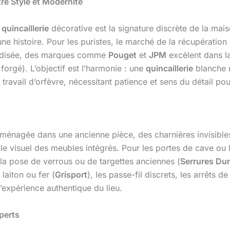
tre Style et Modernité
a
quincaillerie
décorative est la signature discrète de la mais
 histoire. Pour les puristes, le marché de la récupération (
dardisée, des marques comme
Pouget
et
JPM
excèlent dans l
r forgé). L’objectif est l’harmonie : une
quincaillerie
blanche m
 travail d’orfèvre, nécessitant patience et sens du détail pou
ménagée dans une ancienne pièce, des charnières invisibl
le visuel des meubles intégrés. Pour les portes de cave ou 
, la pose de verrous ou de targettes anciennes (
Serrures Du
laiton ou fer (
Grisport
), les passe-fil discrets, les arrêts 
’expérience authentique du lieu.
perts