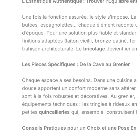
L’Esthétique Authentique : Trouver l’Équilibre en
Une fois la fonction assurée, le style s’impose. L
butées, espagnolettes… chaque élément raconte une
d’époque. Pour une solution plus fiable et stan
finitions adaptées (laiton vieilli, bronze patiné, fe
trahison architecturale. Le
bricolage
devient ici un
Les Pièces Spécifiques : De la Cave au Grenier
Chaque espace a ses besoins. Dans une cuisine a
douce apportent un confort moderne sans altérer 
sont à la fois robustes et décoratives. Au grenier
équipements techniques : les tringles à rideaux en 
petites
quincailleries
qui, ensemble, construisent l
Conseils Pratiques pour un Choix et une Pose Ex