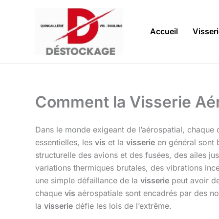
Aller
au
contenu
Accueil
Visser
Comment la Visserie Aér
Dans le monde exigeant de l’aérospatial, chaque 
essentielles, les
vis
et la
visserie
en général sont b
structurelle des avions et des fusées, des ailes j
variations thermiques brutales, des vibrations i
une simple défaillance de la
visserie
peut avoir de
chaque
vis
aérospatiale sont encadrés par des n
la
visserie
défie les lois de l’extrême.