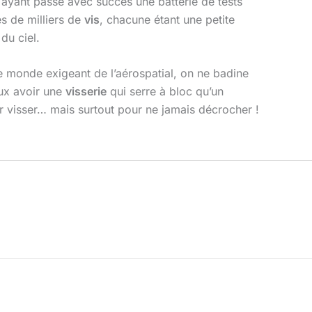
 ayant passé avec succès une batterie de tests
s de milliers de
vis
, chacune étant une petite
 du ciel.
le monde exigeant de l’aérospatial, on ne badine
eux avoir une
visserie
qui serre à bloc qu’un
r visser… mais surtout pour ne jamais décrocher !