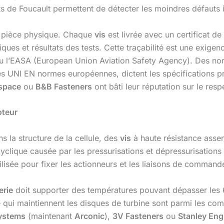
ts de Foucault permettent de détecter les moindres défauts in
la pièce physique. Chaque
vis
est livrée avec un certificat de
ues et résultats des tests. Cette traçabilité est une exige
u l’EASA (European Union Aviation Safety Agency). Des nor
es UNI EN normes européennes, dictent les spécifications 
space
ou
B&B Fasteners
ont bâti leur réputation sur le res
oteur
 la structure de la cellule, des
vis
à haute résistance assem
 cyclique causée par les pressurisations et dépressurisation
ilisée pour fixer les actionneurs et les liaisons de commande
erie
doit supporter des températures pouvant dépasser les 6
 qui maintiennent les disques de turbine sont parmi les compo
Systems
(maintenant
Arconic
),
3V Fasteners
ou
Stanley Eng