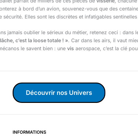
ballet parfait de milliers de ces pièces de
visserie
, chacune
monterez à bord d’un avion, souvenez-vous que des centaine
 sécurité. Elles sont les discrètes et infatigables sentinelles
ns jamais oublier le sérieux du métier, retenez ceci : dans 
lâche, c’est la loose totale ! »
. Car dans les airs, il vaut mi
 mécanos le savent bien : une
vis
aerospace, c’est la clé pou
Découvrir nos Univers
INFORMATIONS