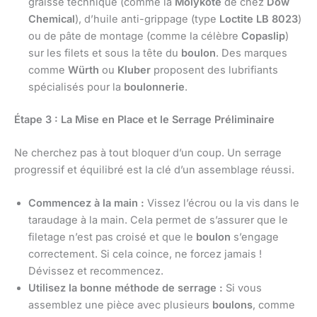
graisse technique (comme la
Molykote
de chez
Dow
Chemical
), d’huile anti-grippage (type
Loctite LB 8023
)
ou de pâte de montage (comme la célèbre
Copaslip
)
sur les filets et sous la tête du
boulon
. Des marques
comme
Würth
ou
Kluber
proposent des lubrifiants
spécialisés pour la
boulonnerie
.
Étape 3 : La Mise en Place et le Serrage Préliminaire
Ne cherchez pas à tout bloquer d’un coup. Un serrage
progressif et équilibré est la clé d’un assemblage réussi.
Commencez à la main :
Vissez l’écrou ou la vis dans le
taraudage à la main. Cela permet de s’assurer que le
filetage n’est pas croisé et que le
boulon
s’engage
correctement. Si cela coince, ne forcez jamais !
Dévissez et recommencez.
Utilisez la bonne méthode de serrage :
Si vous
assemblez une pièce avec plusieurs
boulons
, comme