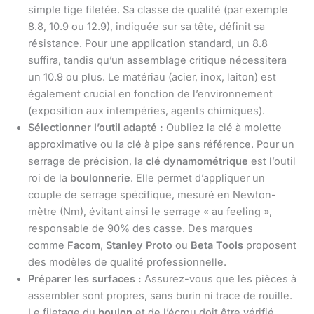
simple tige filetée. Sa classe de qualité (par exemple
8.8, 10.9 ou 12.9), indiquée sur sa tête, définit sa
résistance. Pour une application standard, un 8.8
suffira, tandis qu’un assemblage critique nécessitera
un 10.9 ou plus. Le matériau (acier, inox, laiton) est
également crucial en fonction de l’environnement
(exposition aux intempéries, agents chimiques).
Sélectionner l’outil adapté :
Oubliez la clé à molette
approximative ou la clé à pipe sans référence. Pour un
serrage de précision, la
clé dynamométrique
est l’outil
roi de la
boulonnerie
. Elle permet d’appliquer un
couple de serrage spécifique, mesuré en Newton-
mètre (Nm), évitant ainsi le serrage « au feeling »,
responsable de 90% des casse. Des marques
comme
Facom
,
Stanley Proto
ou
Beta Tools
proposent
des modèles de qualité professionnelle.
Préparer les surfaces :
Assurez-vous que les pièces à
assembler sont propres, sans burin ni trace de rouille.
Le filetage du
boulon
et de l’écrou doit être vérifié.