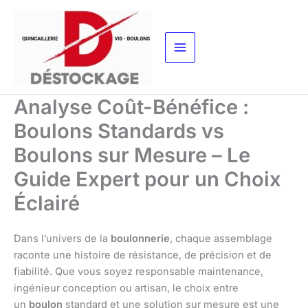
Aller
au
contenu
Analyse Coût-Bénéfice :
Boulons Standards vs
Boulons sur Mesure – Le
Guide Expert pour un Choix
Éclairé
Dans l’univers de la
boulonnerie
, chaque assemblage
raconte une histoire de résistance, de précision et de
fiabilité. Que vous soyez responsable maintenance,
ingénieur conception ou artisan, le choix entre
un
boulon
standard et une solution sur mesure est une