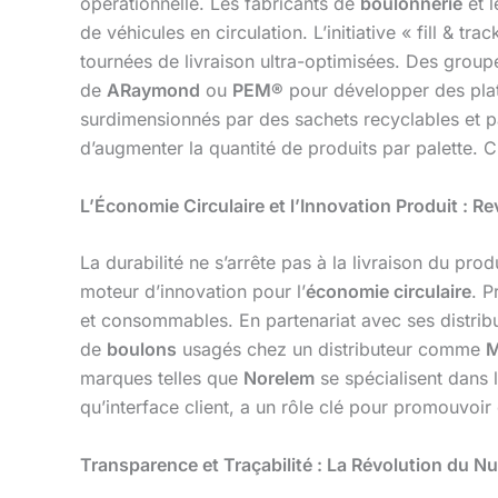
opérationnelle. Les fabricants de
boulonnerie
et l
de véhicules en circulation. L’initiative « fill & 
tournées de livraison ultra-optimisées. Des gro
de
ARaymond
ou
PEM®
pour développer des plate
surdimensionnés par des sachets recyclables et 
d’augmenter la quantité de produits par palette. C
L’Économie Circulaire et l’Innovation Produit : Rev
La durabilité ne s’arrête pas à la livraison du produ
moteur d’innovation pour l’
économie circulaire
. P
et consommables. En partenariat avec ses distribu
de
boulons
usagés chez un distributeur comme
M
marques telles que
Norelem
se spécialisent dans 
qu’interface client, a un rôle clé pour promouvoi
Transparence et Traçabilité : La Révolution du N