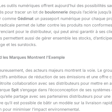
Les outils numériques offrent aujourd’hui des possibilités s
sés pour tracer un lot de
boulonnerie
depuis l’aciérie jusqu’
teur comme
Gédimat
un passeport numérique pour chaque produ
adicale permet de lutter contre les produits non conformes
ciant pour le distributeur, qui peut ainsi garantir à ses cl
permettent aussi de gérer ensemble les stocks, d’anticiper l
ge et les surstocks.
d les Marques Montrent l’Exemple
Heureusement, des acteurs majeurs montrent la voie. Le gr
ctifs ambitieux de réduction de ses émissions et une offre c
n étroite collaboration avec ses distributeurs pour mettre en 
marque
Spit
s’engage dans l’écoconception de ses systèmes de
 qu’elle partage avec ses partenaires distributeurs pour un
uve qu’il est possible de bâtir un modèle sur la livraison r
on pour minimiser l’impact environnemental.