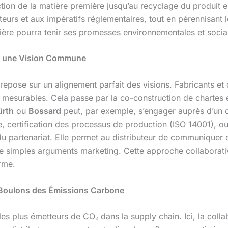
tion de la matière première jusqu’au recyclage du produit en
urs et aux impératifs réglementaires, tout en pérennisant 
lière pourra tenir ses promesses environnementales et socia
ger une Vision Commune
repose sur un alignement parfait des visions. Fabricants et d
t mesurables. Cela passe par la co-construction de chartes 
rth
ou
Bossard
peut, par exemple, s’engager auprès d’un d
bone, certification des processus de production (ISO 14001), 
 du partenariat. Elle permet au distributeur de communiquer 
e simples arguments marketing. Cette approche collaborativ
rme.
es Boulons des Émissions Carbone
es plus émetteurs de CO₂ dans la supply chain. Ici, la coll