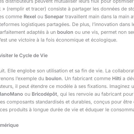
es distributeurs peuvent mutualiser leurs flux pour optimis
track » (remplir et tracer) consiste à partager les données de
upes comme
Rexel
ou
Sonepar
travaillent main dans la main a
formes logistiques partagées. De plus, l’innovation dans l
parfaitement adaptés à un
boulon
ou une vis, permet non seu
’est une victoire à la fois économique et écologique.
isiter le Cycle de Vie
it. Elle englobe son utilisation et sa fin de vie. La collabora
renons l’exemple du
boulon
. Un fabricant comme
Hilti
a dév
teurs, il peut étendre ce modèle à ses fixations. Imaginez u
anoMano
ou
Bricodépôt
, qui les renvoie au fabricant pou
les composants standardisés et durables, conçus pour être dé
r ces produits à longue durée de vie et éduquer le consommat
umérique