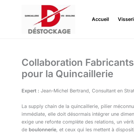
Aller
au
contenu
Accueil
Visser
Collaboration Fabricant
pour la Quincaillerie
Expert :
Jean-Michel Bertrand, Consultant en Strat
La supply chain de la quincaillerie, pilier mécon
immédiate, elle doit désormais intégrer une dimensio
exige une refonte complète des relations, un véri
de
boulonnerie
, et ceux qui les mettent à disposi