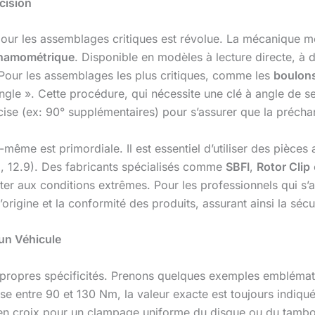
cision
 pour les assemblages critiques est révolue. La mécanique m
ynamométrique
. Disponible en modèles à lecture directe, à 
 Pour les assemblages les plus critiques, comme les
boulon
 ». Cette procédure, qui nécessite une clé à angle de serr
écise (ex: 90° supplémentaires) pour s’assurer que la préc
-même est primordiale. Il est essentiel d’utiliser des pièce
0.9, 12.9). Des fabricants spécialisés comme
SBFI
,
Rotor Clip
ter aux conditions extrêmes. Pour les professionnels qui s’
’origine et la conformité des produits, assurant ainsi la sécur
un Véhicule
propres spécificités. Prenons quelques exemples emblémat
e entre 90 et 130 Nm, la valeur exacte est toujours indiquée 
 en croix pour un clampage uniforme du disque ou du tambo