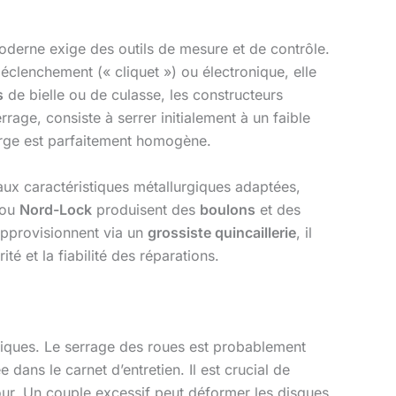
oderne exige des outils de mesure et de contrôle.
déclenchement (« cliquet ») ou électronique, elle
s
de bielle ou de culasse, les constructeurs
age, consiste à serrer initialement à un faible
harge est parfaitement homogène.
s aux caractéristiques métallurgiques adaptées,
ou
Nord-Lock
produisent des
boulons
et des
approvisionnent via un
grossiste quincaillerie
, il
ité et la fiabilité des réparations.
iques. Le serrage des roues est probablement
dans le carnet d’entretien. Il est crucial de
ur. Un couple excessif peut déformer les disques