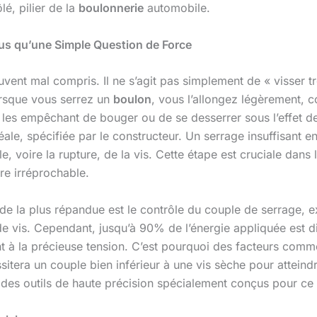
lé, pilier de la
boulonnerie
automobile.
us qu’une Simple Question de Force
vent mal compris. Il ne s’agit pas simplement de « visser t
orsque vous serrez un
boulon
, vous l’allongez légèrement, c
 les empêchant de bouger ou de se desserrer sous l’effet d
déale, spécifiée par le constructeur. Un serrage insuffisant e
e, voire la rupture, de la vis. Cette étape est cruciale dans
re irréprochable.
ode la plus répandue est le contrôle du couple de serrage,
 de vis. Cependant, jusqu’à 90% de l’énergie appliquée est d
 à la précieuse tension. C’est pourquoi des facteurs comme la 
ssitera un couple bien inférieur à une vis sèche pour att
es outils de haute précision spécialement conçus pour ce t