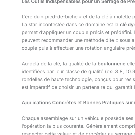
Les Outils Indispensables pour un Serrage de Pré
L’ère du « pied-de-biche » et de la clé à molette
La star incontestée dans ce domaine est la
clé d
permet d’appliquer un couple précis et prédéfini.
peuvent recommander une méthode dite « sous angle
couple puis à effectuer une rotation angulaire pr
Au-delà de la clé, la qualité de la
boulonnerie
elle
identifiées par leur classe de qualité (ex: 8.8, 1
rondelles de haute technologie, conçus pour résis
est impératif de choisir un partenaire qui garantit l
Applications Concrètes et Bonnes Pratiques sur 
Chaque assemblage sur un véhicule possède ses 
l’opération la plus courante. Généralement compris
respecter cette valeur et de procéder au serrage