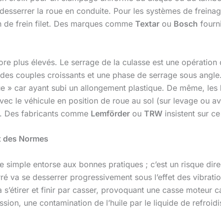
e desserrer la roue en conduite. Pour les systèmes de freinag
tion de frein filet. Des marques comme
Textar
ou
Bosch
fourni
ore plus élevés. Le serrage de la culasse est une opération
 des couples croissants et une phase de serrage sous angle. I
que » car ayant subi un allongement plastique. De même, les
ec le véhicule en position de roue au sol (sur levage ou ave
ie. Des fabricants comme
Lemförder
ou
TRW
insistent sur c
t des Normes
 simple entorse aux bonnes pratiques ; c’est un risque direct
é va se desserrer progressivement sous l’effet des vibratio
a s’étirer et finir par casser, provoquant une casse moteur 
on, une contamination de l’huile par le liquide de refroid