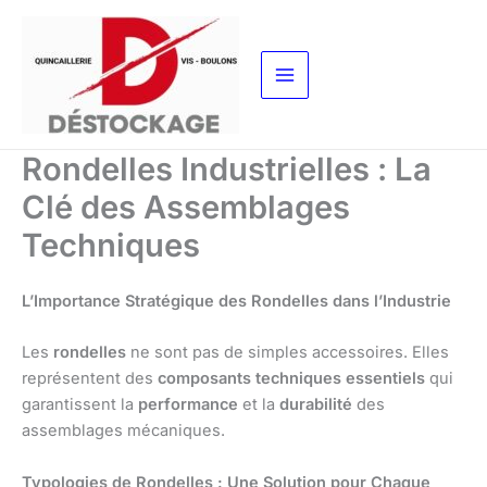
Aller
au
contenu
Rondelles Industrielles : La
Clé des Assemblages
Techniques
L’Importance Stratégique des Rondelles dans l’Industrie
Les
rondelles
ne sont pas de simples accessoires. Elles
représentent des
composants techniques essentiels
qui
garantissent la
performance
et la
durabilité
des
assemblages mécaniques.
Typologies de Rondelles : Une Solution pour Chaque