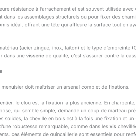
eure résistance à l’arrachement et est souvent utilisée avec
t dans les assemblages structurels ou pour fixer des charni
s idéal, offrant une tête qui affleure la surface tout en ay
matériau (acier zingué, inox, laiton) et le type d’empreinte (
tir dans une
visserie
de qualité, c’est s’assurer contre la casse
is
 menuisier doit maîtriser un arsenal complet de fixations.
tier, le clou est la fixation la plus ancienne. En charpente
ur pose, qui semble simple, demande un coup de marteau pré
olides, la cheville en bois est à la fois une fixation et un é
 d’une robustesse remarquable, comme dans les
vis
chevillé
nts, ces éléments de quincaillerie sont essentiels pour ren