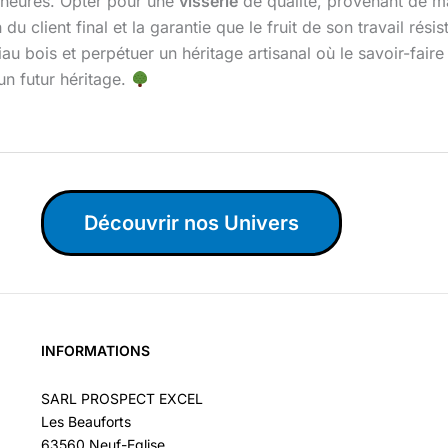
d’heures. Opter pour une
visserie
de qualité, provenant de m
du client final et la garantie que le fruit de son travail rési
riau bois et perpétuer un héritage artisanal où le savoir-fair
un futur héritage.
Découvrir nos Univers
INFORMATIONS
SARL PROSPECT EXCEL
Les Beauforts
63560 Neuf-Eglise