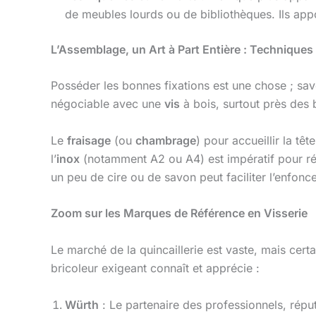
de meubles lourds ou de bibliothèques. Ils app
L’Assemblage, un Art à Part Entière : Techniques
Posséder les bonnes fixations est une chose ; savoi
négociable avec une
vis
à bois, surtout près des b
Le
fraisage
(ou
chambrage
) pour accueillir la têt
l’
inox
(notamment A2 ou A4) est impératif pour résis
un peu de cire ou de savon peut faciliter l’enfonc
Zoom sur les Marques de Référence en Visserie
Le marché de la quincaillerie est vaste, mais cert
bricoleur exigeant connaît et apprécie :
Würth
: Le partenaire des professionnels, réput