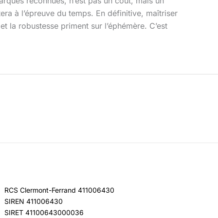
arques reconnues, n’est pas un coût, mais un
stera à l’épreuve du temps. En définitive, maîtriser
e et la robustesse priment sur l’éphémère. C’est
RCS Clermont-Ferrand 411006430
SIREN 411006430
SIRET 41100643000036