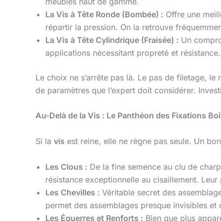
meubles haut de gamme.
La Vis à Tête Ronde (Bombée) :
Offre une meill
répartir la pression. On la retrouve fréquemmen
La Vis à Tête Cylindrique (Fraisée) :
Un compromi
applications nécessitant propreté et résistance.
Le choix ne s’arrête pas là. Le pas de filetage, le 
de paramètres que l’expert doit considérer. Inves
Au-Delà de la Vis : Le Panthéon des Fixations Bo
Si la
vis
est reine, elle ne règne pas seule. Un bon
Les Clous :
De la fine semence au clu de charpen
résistance exceptionnelle au cisaillement. Le
Les Chevilles :
Véritable secret des assemblages s
permet des assemblages presque invisibles et
Les Équerres et Renforts :
Bien que plus appare