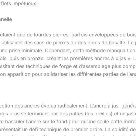
s flots impétueux.
nnelle
’étaient que de lourdes pierres, parfois enveloppées de boi
 utilisaient des sacs de pierres ou des blocs de basalte. Le 
r une prise minimale. Cependant, cette méthode manquait cru
is, puis en bronze, créant les premières ancres à « jas ». 
cessitant des techniques de forge et d’assemblage plus compl
on apparition pour solidariser les différentes parties de l’an
eption des ancres évolua radicalement. L’ancre à jas, génér
 des bras se terminant par des pattes (les oreilles) et un jas
ire basculer l’ancre sur le fond pour qu’une seule patte mor
résentait un défi technique de premier ordre. La solidité d