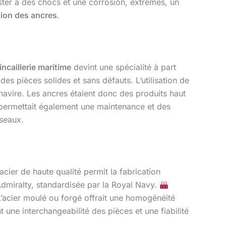
ster à des chocs et une corrosion, extrêmes, un
tion des ancres
.
incaillerie maritime
devint une spécialité à part
es pièces solides et sans défauts. L’utilisation de
navire. Les ancres étaient donc des produits haut
permettait également une maintenance et des
sseaux.
cier de haute qualité permit la fabrication
 Admiralty, standardisée par la Royal Navy.
L’acier moulé ou forgé offrait une homogénéité
nt une interchangeabilité des pièces et une fiabilité