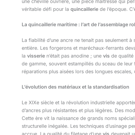
une cheville ouvrière, une pièce maîtresse qui per
véritable défi pour la
quincaillerie
de l’époque. C’é
La quincaillerie maritime : l’art de l’assemblage r
La fiabilité d’une ancre ne tenait pas seulement à
entière. Les forgerons et maréchaux-ferrants devai
la
visserie
n’était pas anodine ; une
vis
de qualité 
de gamme, souvent estampillés du sceau de leur f
réparations plus aisées lors des longues escales, 
L’évolution des matériaux et la standardisation
Le XIXe siècle et la révolution industrielle appor
d’ancres plus résistantes et plus légères. Des mod
Cette ère vit la naissance de grands noms spécial
structurelle inégalée. Les techniques d’usinage pe
accrue. La qualité du filetage d’une
vis
devenait un