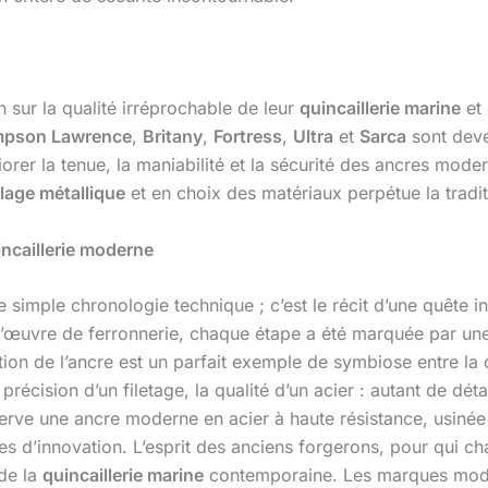
 sur la qualité irréprochable de leur
quincaillerie marine
et 
mpson Lawrence
,
Britany
,
Fortress
,
Ultra
et
Sarca
sont deve
iorer la tenue, la maniabilité et la sécurité des ancres mode
age métallique
et en choix des matériaux perpétue la traditio
incaillerie moderne
 simple chronologie technique ; c’est le récit d’une quête in
-d’œuvre de ferronnerie, chaque étape a été marquée par un
ution de l’ancre est un parfait exemple de symbiose entre l
a précision d’un filetage, la qualité d’un acier : autant de dé
serve une ancre moderne en acier à haute résistance, usiné
ires d’innovation. L’esprit des anciens forgerons, pour qui 
de la
quincaillerie marine
contemporaine. Les marques moder