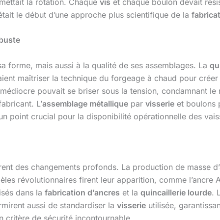
mettait la rotation. Chaque
vis
et chaque boulon devait rési
tait le début d’une approche plus scientifique de la
fabrica
obuste
 sa forme, mais aussi à la qualité de ses assemblages. La
qu
ent maîtriser la technique du forgeage à chaud pour créer d
médiocre pouvait se briser sous la tension, condamnant le 
abricant. L’
assemblage métallique
par
visserie
et boulons 
un point crucial pour la disponibilité opérationnelle des vai
tèrent des changements profonds. La production de masse d’a
èles révolutionnaires firent leur apparition, comme l’ancre
isés dans la
fabrication d’ancres
et la
quincaillerie lourde
. 
rmirent aussi de standardiser la
visserie
utilisée, garantissa
 critère de sécurité incontournable.