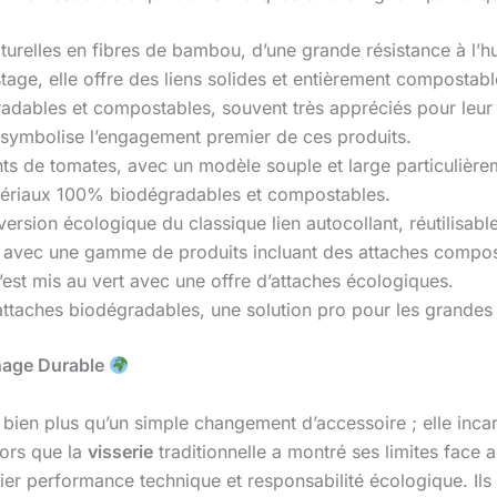
urelles en fibres de bambou, d’une grande résistance à l’h
e, elle offre des liens solides et entièrement compostabl
ables et compostables, souvent très appréciés pour leur fac
symbolise l’engagement premier de ces produits.
nts de tomates, avec un modèle souple et large particulière
tériaux 100% biodégradables et compostables.
ersion écologique du classique lien autocollant, réutilisabl
, avec une gamme de produits incluant des attaches compos
’est mis au vert avec une offre d’attaches écologiques.
attaches biodégradables, une solution pro pour les grandes
inage Durable
bien plus qu’un simple changement d’accessoire ; elle inca
lors que la
visserie
traditionnelle a montré ses limites face 
cilier performance technique et responsabilité écologique. I