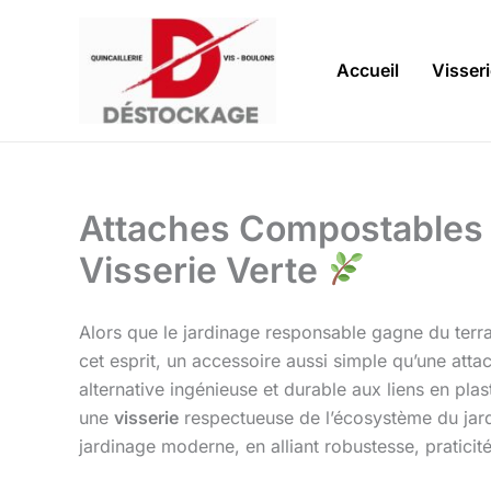
Aller
au
contenu
Accueil
Visser
Attaches Compostables p
Visserie Verte
Alors que le jardinage responsable gagne du terrai
cet esprit, un accessoire aussi simple qu’une at
alternative ingénieuse et durable aux liens en pla
une
visserie
respectueuse de l’écosystème du jard
jardinage moderne, en alliant robustesse, praticit