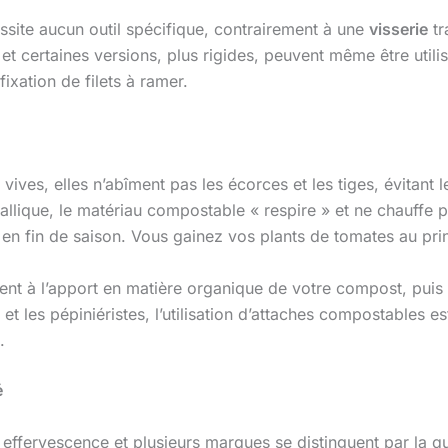
essite aucun outil spécifique, contrairement à une
visserie
tr
 et certaines versions, plus rigides, peuvent même être util
xation de filets à ramer.
vives, elles n’abîment pas les écorces et les tiges, évitant 
llique, le matériau compostable « respire » et ne chauffe pa
s en fin de saison. Vous gainez vos plants de tomates au print
t à l’apport en matière organique de votre compost, puis de 
et les pépiniéristes, l’utilisation d’attaches compostables
.
é
effervescence et plusieurs marques se distinguent par la qual