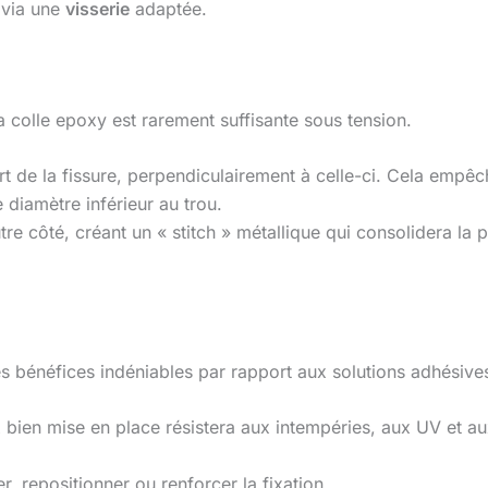
e via une
visserie
adaptée.
a colle epoxy est rarement suffisante sous tension.
rt de la fissure, perpendiculairement à celle-ci. Cela empêc
 diamètre inférieur au trou.
tre côté, créant un « stitch » métallique qui consolidera la
 bénéfices indéniables par rapport aux solutions adhésives
 bien mise en place résistera aux intempéries, aux UV et au
er, repositionner ou renforcer la fixation.