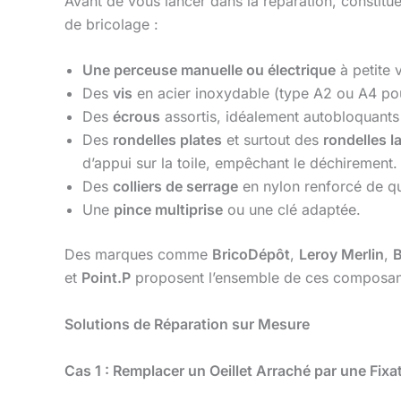
Avant de vous lancer dans la réparation, constitu
de bricolage :
Une perceuse manuelle ou électrique
à petite 
Des
vis
en acier inoxydable (type A2 ou A4 pour
Des
écrous
assortis, idéalement autobloquants
Des
rondelles plates
et surtout des
rondelles 
d’appui sur la toile, empêchant le déchirement.
Des
colliers de serrage
en nylon renforcé de qu
Une
pince multiprise
ou une clé adaptée.
Des marques comme
BricoDépôt
,
Leroy Merlin
,
B
et
Point.P
proposent l’ensemble de ces composants
Solutions de Réparation sur Mesure
Cas 1 : Remplacer un Oeillet Arraché par une Fix