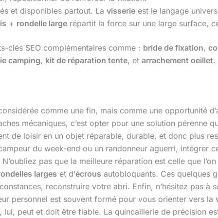
és et disponibles partout. La
visserie
est le langage universe
is
+
rondelle large
répartit la force sur une large surface, ce
ots-clés SEO complémentaires comme :
bride de fixation
,
co
rie camping
,
kit de réparation tente
, et
arrachement oeillet
.
e considérée comme une fin, mais comme une opportunité d’a
aches mécaniques, c’est opter pour une solution pérenne qu
t de loisir en un objet réparable, durable, et donc plus re
mpeur du week-end ou un randonneur aguerri, intégrer ces
N’oubliez pas que la meilleure réparation est celle que l’on 
rondelles larges
et d’
écrous
autobloquants. Ces quelques g
constances, reconstruire votre abri. Enfin, n’hésitez pas à s
eur personnel est souvent formé pour vous orienter vers la
ui, peut et doit être fiable. La quincaillerie de précision est