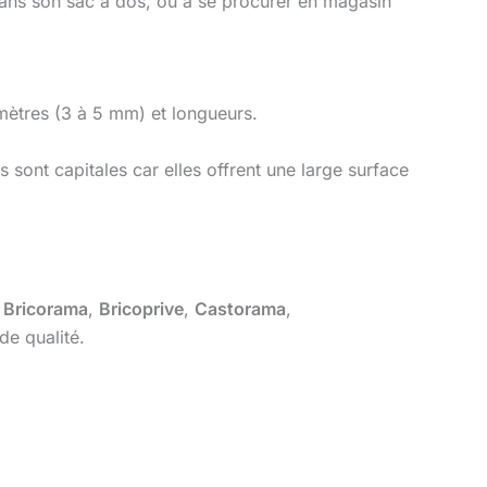
 dans son sac à dos, ou à se procurer en magasin
amètres (3 à 5 mm) et longueurs.
 sont capitales car elles offrent une large surface
,
Bricorama
,
Bricoprive
,
Castorama
,
de qualité.