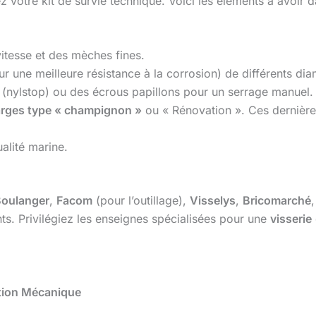
ez votre kit de survie technique. Voici les éléments à avoir
vitesse et des mèches fines.
 une meilleure résistance à la corrosion) de différents di
 (nylstop) ou des écrous papillons pour un serrage manuel.
larges type « champignon »
ou « Rénovation ». Ces dernières
alité marine.
oulanger
,
Facom
(pour l’outillage),
Visselys
,
Bricomarché
. Privilégiez les enseignes spécialisées pour une
visserie
ation Mécanique