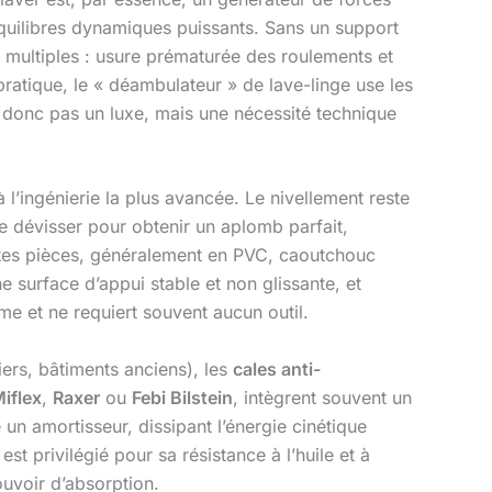
équilibres dynamiques puissants. Sans un support
 multiples : usure prématurée des roulements et
pratique, le « déambulateur » de lave-linge use les
st donc pas un luxe, mais une nécessité technique
 l’ingénierie la plus avancée. Le nivellement reste
e dévisser pour obtenir un aplomb parfait,
ites pièces, généralement en PVC, caoutchouc
e surface d’appui stable et non glissante, et
me et ne requiert souvent aucun outil.
iers, bâtiments anciens), les
cales anti-
iflex
,
Raxer
ou
Febi Bilstein
, intègrent souvent un
n amortisseur, dissipant l’énergie cinétique
st privilégié pour sa résistance à l’huile et à
ouvoir d’absorption.