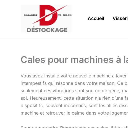
Aller
au
contenu
Accueil
Visser
Cales pour machines à lav
Vous avez installé votre nouvelle machine à laver
intempestifs qui résonne dans votre maison. Ce b
seulement ces vibrations sont source de gêne, m
sol. Heureusement, cette situation n’a rien d’une fat
dispositifs, souvent méconnus, sont les alliés discre
machine et retrouver le calme dans votre logemen
Pour comprendre l’importance des cales, il faut 