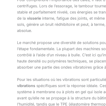
centrifuges. Lors de l’essorage, le tambour tourn
stable et parfaitement nivelé, ces énergies se t
de la
visserie
interne, fatigue des joints, et même 
sols, génère un bruit rédhibitoire et peut, à term
absolue.
Le marché propose une diversité de solutions pour 
l’étape fondamentale. La plupart des machines son
contrôlé à l’aide d’un niveau à bulle. C’est ici qu’i
haute densité ou polymères techniques, se placent s
absorber une partie des ondes vibratoires grâce à 
Pour les situations où les vibrations sont particu
vibrations
spécifiques sont la réponse idéale. Ce
système à membrane ou à plots en gel qui isole ac
avant qu’elle ne se propage à la structure du bâtime
l’humidité, tandis que le TPE (élastomère thermopl