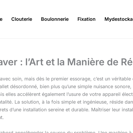
ie
Clouterie
Boulonnerie
Fixation
Mydestocka
er : l’Art et la Manière de Ré
 avec soin, mais dès le premier essorage, c’est un véritabl
allet désordonné, bien plus qu’une simple nuisance sonore,
ais elles accélèrent également l’usure de votre appareil 
alité. La solution, à la fois simple et ingénieuse, réside dans
ts d’une installation sereine et durable. Maîtriser leur instal
t.
d’abord appréhender la source du problème. Une machine à l