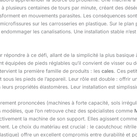
e à plusieurs centaines de tours par minute, créant des dés
ransforment en mouvements parasites. Les conséquences sont
microfissures sur les carrosseries en plastique. Sur le plan 
e, endommager les canalisations. Une installation stable n’e
répondre à ce défi, allant de la simplicité la plus basique à
t équipées de pieds réglables qu’il convient de visser ou d
ntervient la première famille de produits : les
cales
. Ces pet
ous les pieds de l’appareil. Leur rôle est double : offrir un
leurs propriétés élastomères. Leur installation est simplissi
lièrement prononcées (machines à forte capacité, sols irrégul
s modèles, que l’on retrouve chez des spécialistes comme
M
tivement la machine de son support. Elles agissent comme u
nt. Le choix du matériau est crucial : le caoutchouc nitrile e
astique) offre un excellent compromis entre durabilité et p