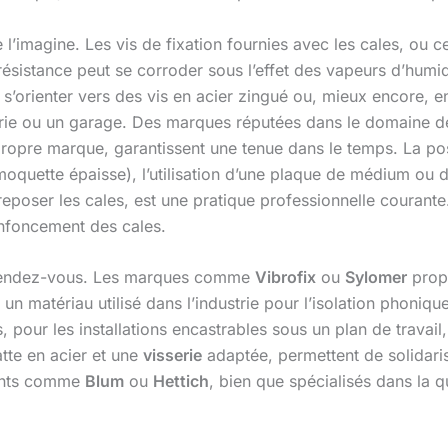
 l’imagine. Les vis de fixation fournies avec les cales, ou ce
résistance peut se corroder sous l’effet des vapeurs d’humid
’orienter vers des vis en acier zingué ou, mieux encore, 
ie ou un garage. Des marques réputées dans le domaine de l
ropre marque, garantissent une tenue dans le temps. La pose
oquette épaisse), l’utilisation d’une plaque de médium ou
t reposer les cales, est une pratique professionnelle courant
’enfoncement des cales.
u rendez-vous. Les marques comme
Vibrofix
ou
Sylomer
propo
un matériau utilisé dans l’industrie pour l’isolation phoniqu
 pour les installations encastrables sous un plan de travail, 
atte en acier et une
visserie
adaptée, permettent de solidaris
cants comme
Blum
ou
Hettich
, bien que spécialisés dans la 