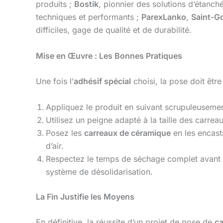
produits ;
Bostik
, pionnier des solutions d’étanché
techniques et performants ;
ParexLanko
,
Saint-G
difficiles, gage de qualité et de durabilité.
Mise en Œuvre : Les Bonnes Pratiques
Une fois l’
adhésif spécial
choisi, la pose doit être
Appliquez le produit en suivant scrupuleusemen
Utilisez un peigne adapté à la taille des carre
Posez les
carreaux de céramique
en les encast
d’air.
Respectez le temps de séchage complet avant de
système de désolidarisation.
La Fin Justifie les Moyens
En définitive, la réussite d’un projet de pose de
ca