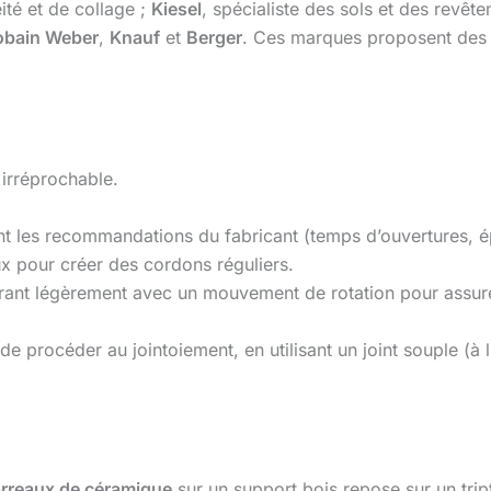
ité et de collage ;
Kiesel
, spécialiste des sols et des revêt
obain Weber
,
Knauf
et
Berger
. Ces marques proposent des 
 irréprochable.
t les recommandations du fabricant (temps d’ouvertures, épa
aux pour créer des cordons réguliers.
rant légèrement avec un mouvement de rotation pour assure
 procéder au jointoiement, en utilisant un joint souple (à 
rreaux de céramique
sur un support bois repose sur un trip