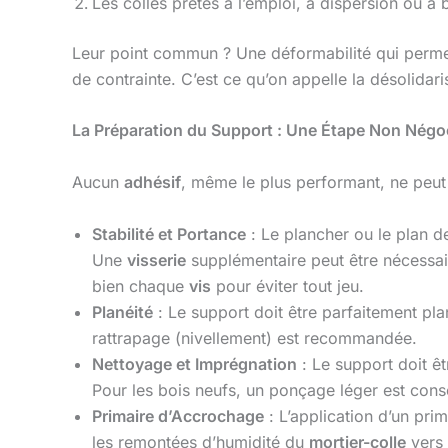
Les colles prêtes à l’emploi, à dispersion ou à
Leur point commun ? Une déformabilité qui perme
de contrainte. C’est ce qu’on appelle la désolidaris
La Préparation du Support : Une Étape Non Négo
Aucun
adhésif
, même le plus performant, ne peut
Stabilité et Portance
: Le plancher ou le plan de
Une
visserie
supplémentaire peut être nécessai
bien chaque
vis
pour éviter tout jeu.
Planéité
: Le support doit être parfaitement pl
rattrapage (nivellement) est recommandée.
Nettoyage et Imprégnation
: Le support doit ê
Pour les bois neufs, un ponçage léger est conse
Primaire d’Accrochage
: L’application d’un prim
les remontées d’humidité du
mortier-colle
vers 