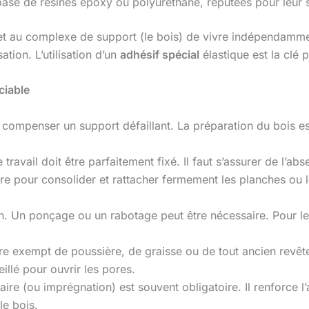
 base de résines époxy ou polyuréthane, réputées pour leur 
t au complexe de support (le bois) de vivre indépendammen
ation. L’utilisation d’un
adhésif spécial
élastique est la clé p
ciable
 compenser un support défaillant. La préparation du bois e
 travail doit être parfaitement fixé. Il faut s’assurer de l’a
re pour consolider et rattacher fermement les planches ou 
an. Un ponçage ou un rabotage peut être nécessaire. Pour l
tre exempt de poussière, de graisse ou de tout ancien revêt
illé pour ouvrir les pores.
aire (ou imprégnation) est souvent obligatoire. Il renforce l
le bois.