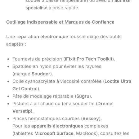
souder à basse température) ou avec un
adhésif
spécialisé
à prise rapide.
Outillage Indispensable et Marques de Confiance
Une
réparation électronique
réussie exige des outils
adaptés :
Tournevis de précision (
iFixit Pro Tech Toolkit
).
Spatules en nylon pour éviter les rayures
(marque
Spudger
).
Colle cyanoacrylate à viscosité contrôlée (
Loctite Ultra
Gel Control
).
Pâte de modelage réparable (
Sugru
).
Pistolet à air chaud ou fer à souder fin (
Dremel
Versatip
).
Pinces hémostatiques courbes (
Bessey
).
Pour les
appareils électroniques
complexes
(tablettes
Microsoft Surface
, MacBook), consultez les