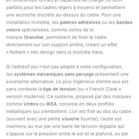
en différentes formes et capacités de charge. Ils sont
parfaits pour les cadres légers à moyens et permettent
une accroche discrète au-dessus du cadre. Pour une
installation invisible, les
patères adhésives
ou les
bandes
velcro
spécialisées, comme celles de la
marque
Oracollar
, permettent de fixer le cadre
directement sur son support arrière, créant un effet
« flottant » très design sans la moindre trace.
Si l’adhésif pur n’est pas adapté à votre configuration,
les
systèmes mécaniques sans perçage
présentent une
excellente alternative. Le plus ingénieux d’entre eux est
sans conteste la
tige de tension
(ou « French Cleat »
version moderne). Ce système, proposé par des marques
comme
Umbra
ou
IKEA
, consiste en deux profilés
métalliques qui s’emboîtent. L’un est fixé au dos du cadre
(souvent avec une petite
visserie
fournie), l’autre est
maintenu au mur par une barre de tension réglable qui
s’appuie sur la pression entre le sol et le plafond, ou par