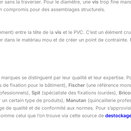
er sans la traverser. Pour le diamètre, une
vis
trop fine manq
n compromis pour des assemblages structurels.
ement) entre la tête de la
vis
et le PVC. C’est un élément cruc
r dans le matériau mou et de créer un point de contrainte. 
marques se distinguent par leur qualité et leur expertise. Po
 de fixation pour le bâtiment),
Fischer
(une référence mondi
ofessionnels),
Spit
(spécialiste des fixations lourdes),
Bric
 un certain type de produits),
Manutan
(quincaillerie profe
 de qualité et de conformité aux normes. Pour s’approvisio
 comme celui que l’on trouve via cette source de
destockage 