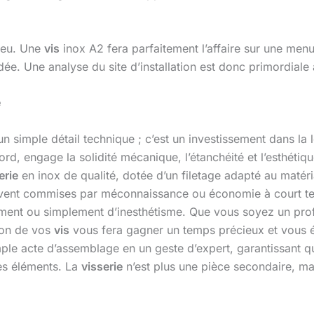
lieu. Une
vis
inox A2 fera parfaitement l’affaire sur une menu
e. Une analyse du site d’installation est donc primordiale
e
n simple détail technique ; c’est un investissement dans la l
d, engage la solidité mécanique, l’étanchéité et l’esthétique
erie
en inox de qualité, dotée d’un filetage adapté au matér
souvent commises par méconnaissance ou économie à court te
ment ou simplement d’inesthétisme. Que vous soyez un prof
ion de vos
vis
vous fera gagner un temps précieux et vous é
le acte d’assemblage en un geste d’expert, garantissant qu
es éléments. La
visserie
n’est plus une pièce secondaire, mai